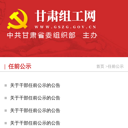
任前公示
首页
>
任前公示
关于干部任前公示的公告
关于干部任前公示的公告
关于干部任前公示的公告
关于干部任前公示的公告