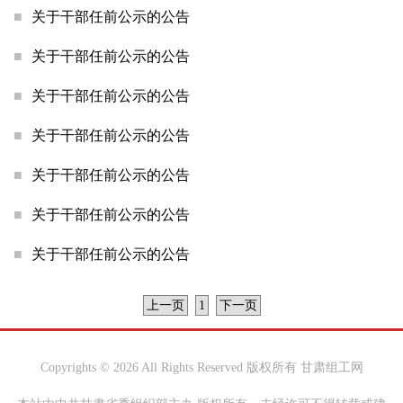
关于干部任前公示的公告
关于干部任前公示的公告
关于干部任前公示的公告
关于干部任前公示的公告
关于干部任前公示的公告
关于干部任前公示的公告
关于干部任前公示的公告
上一页
1
下一页
Copyrights ©
2026 All Rights Reserved 版权所有 甘肃组工网