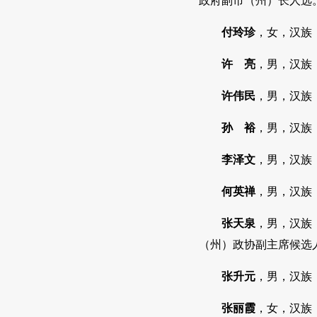
政府副市（州）长人选
付玲珍
，女，汉族
许 亮
，男，汉族
许伟民
，男，汉族
孙 裕
，男，汉族
李泽文
，男，汉族
何英禅
，男，汉族
张天泉
，男，汉族
（州）政协副主席候选
张升元
，男，汉族
张丽霞
，女，汉族