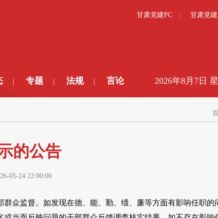
甘肃党建PC
甘肃党建
态
专题
法规
言论
2026年8月7日 
|
|
|
示的公告
26-05-24 22:00:00
部群众监督。如发现在德、能、勤、绩、廉等方面有影响任职的
名或当面反映问题的干部群众反馈调查核实结果。如不存在影响