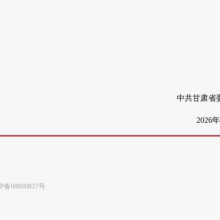
中共甘肃省
2026
8000837号