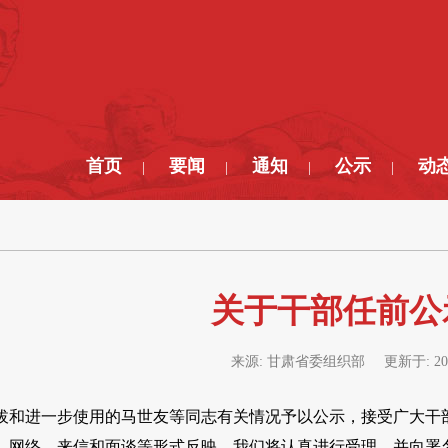
首页
要闻
通知
公示
动
|
|
|
|
关于干部任前公
来源:
甘肃省委组织部
更新于:
20
拔和进一步使用的马世友等同志有关情况予以公示，接受广大干
、网络、来信和面谈等形式反映，我们将认真进行受理，并向署