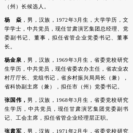
（州）长候选人。
杨 焱
，男，汉族，1972年3月生，大学学历，文
学学士，中共党员，现任甘肃演艺集团总经理、党
委副书记、董事，拟任省管企业党委书记、董事
长。
杨金泉
，男，汉族，1969年3月生，省委党校研究
生学历，中共党员，现任省委农办主任，省农业农
村厅厅长、党组书记，省乡村振兴局局长（兼），
省科协副主席（兼），拟任市（州）党委书记。
张国伟，
男，汉族，1968年3月生，省委党校研究
生学历，中共党员，现任甘肃演艺集团党委副书
记、工会主席，拟任省管企业经理层正职。
张肃军
，男，汉族，1971年2月生，省委党校研究