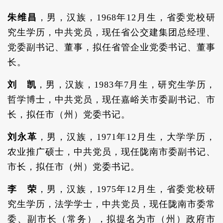
朱维昌
，男，汉族，1968年12月生，省委党校研
究生学历，中共党员，现任省公交建集团总经理、
党委副书记、董事，拟任省管企业党委书记、董事
长。
刘 凯
，男，汉族，1983年7月生，研究生学历，
哲学博士，中共党员，现任嘉峪关市委副书记、市
长，拟任市（州）党委书记。
刘永革
，男，汉族，1971年12月生，大学学历，
农业推广硕士，中共党员，现任陇南市委副书记、
市长，拟任市（州）党委书记。
李 荣
，男，汉族，1975年12月生，省委党校研
究生学历，法学学士，中共党员，现任陇南市委常
委、副市长（常务），拟提名为市（州）政府市