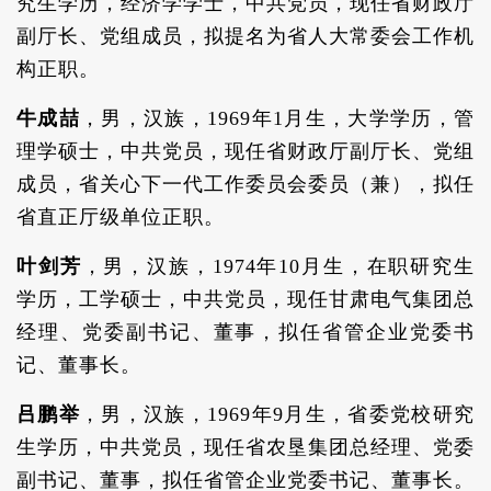
究生学历，经济学学士，中共党员，现任省财政厅
副厅长、党组成员，拟提名为省人大常委会工作机
构正职。
牛成喆
，男，汉族，1969年1月生，大学学历，管
理学硕士，中共党员，现任省财政厅副厅长、党组
成员，省关心下一代工作委员会委员（兼），拟任
省直正厅级单位正职。
叶剑芳
，男，汉族，1974年10月生，在职研究生
学历，工学硕士，中共党员，现任甘肃电气集团总
经理、党委副书记、董事，拟任省管企业党委书
记、董事长。
吕鹏举
，男，汉族，1969年9月生，省委党校研究
生学历，中共党员，现任省农垦集团总经理、党委
副书记、董事，拟任省管企业党委书记、董事长。