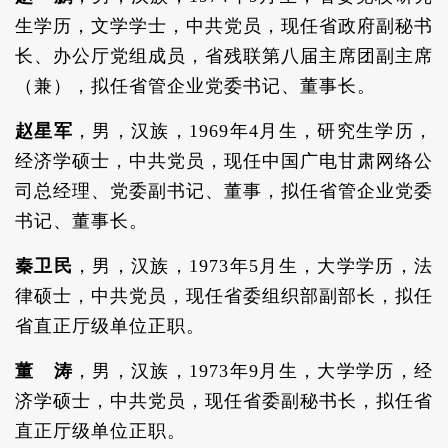
生学历，文学学士，中共党员，现任省政府副秘书
长、办公厅党组成员，省残联第八届主席团副主席
（兼），拟任省管企业党委书记、董事长。
赵星军
，男，汉族，1969年4月生，研究生学历，
经济学硕士，中共党员，现任中国广电甘肃网络公
司总经理、党委副书记、董事，拟任省管企业党委
书记、董事长。
秦卫民
，男，汉族，1973年5月生，大学学历，法
律硕士，中共党员，现任省委组织部副部长，拟任
省直正厅级单位正职。
董 涛
，男，汉族，1973年9月生，大学学历，经
济学硕士，中共党员，现任省委副秘书长，拟任省
直正厅级单位正职。