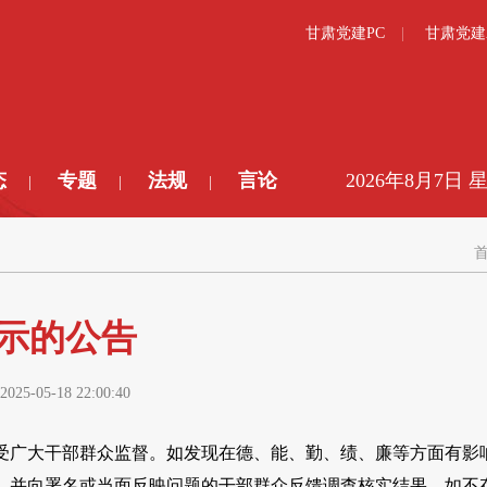
甘肃党建PC
甘肃党建
态
专题
法规
言论
2026年8月7日 
|
|
|
示的公告
2025-05-18 22:00:40
受广大干部群众监督。如发现在德、能、勤、绩、廉等方面有影
，并向署名或当面反映问题的干部群众反馈调查核实结果。如不