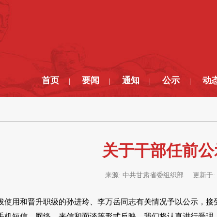
首页
要闻
通知
公示
动
|
|
|
|
关于干部任前公
来源:
中共甘肃省委组织部
更新于:
拔使用和晋升职级的孙进玲、李万岳同志有关情况予以公示，接
手机短信、网络、来信和面谈等形式反映，我们将认真进行受理