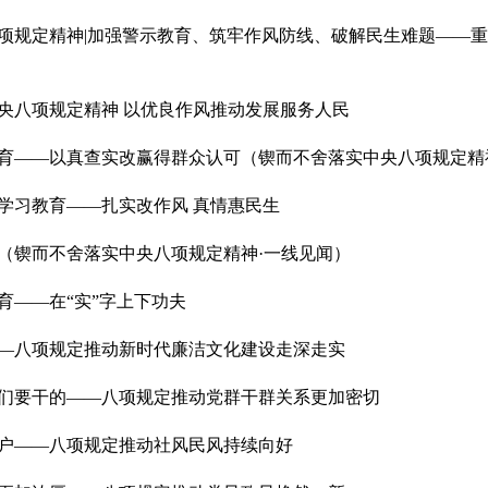
项规定精神|加强警示教育、筑牢作风防线、破解民生难题——
央八项规定精神 以优良作风推动发展服务人民
育——以真查实改赢得群众认可（锲而不舍落实中央八项规定精
学习教育——扎实改作风 真情惠民生
（锲而不舍落实中央八项规定精神·一线见闻）
育——在“实”字上下功夫
—八项规定推动新时代廉洁文化建设走深走实
们要干的——八项规定推动党群干群关系更加密切
户——八项规定推动社风民风持续向好