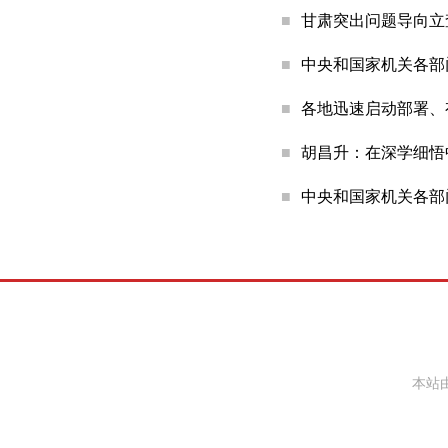
甘肃突出问题导向立
中央和国家机关各部
各地迅速启动部署、
胡昌升：在深学细悟
中央和国家机关各部
本站由