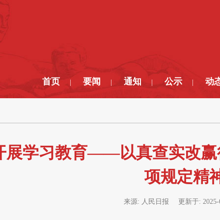
首页
要闻
通知
公示
动
|
|
|
|
开展学习教育——以真查实改赢
项规定精
来源:
人民日报
更新于:
2025-