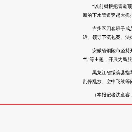
“以前树根把管道
新的下水管道竖起大拇
吉州区四套班子成
诉、领导下沉包案、法律
安徽省铜陵市坚持
气”等主题，开展为民
黑龙江省绥滨县指
乱停乱放、空中飞线等
（本报记者沈童睿