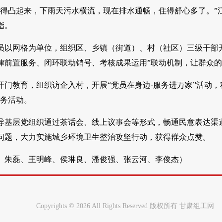
顶得凸起来，下雨天污水横流，现在排水通畅，住得舒心多了。”
指。
员以网格为单位，组织区、乡镇（街道）、村（社区）三级干部开
前置服务、闭环联动销号、考核成果运用”联动机制，让群众的“
开门教育，组织访企入村，开展“党员在身边·服务进万家”活动
服务活动。
导基层党组织通过茶话会、线上议事会等形式，畅通民意表达渠
问题，大力实施城乡环境卫生整治攻坚行动，获得群众点赞。
、朱磊、王明峰、侯琳良、潘俊强、张云河、李俊杰）
Copyrights ©
2026 All Rights Reserved 版权所有 甘肃组工网