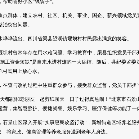
，帮助管好小区“钱袋子”。
重点群体，建立农村、社区、机关、事业、国企、新兴领域党员
整治突出问题。
水哗哗流出。四川省渠县望溪镇堰坝村村民露出满意的笑容。
堰坝村曾常年存在用水难问题。学习教育中，渠县组织党员干部
、施工资金短缺”是自来水进村难的一大症结。随后，县纪委监委
0户村民用上放心水。
，在查与改的过程中注重群众参与，接受群众监督，党员干部担
每天都能和老朋友一起剪纸聊天，日子过得真热闹！”北京市石景
运营，集智慧照护、便捷就餐、娱乐学习、医疗保健等功能于一
石景山区深入开展“实事惠民攻坚行动”，新增街道区域养老服务中
人次，将家政、健康管理等养老服务送到老年人身边。