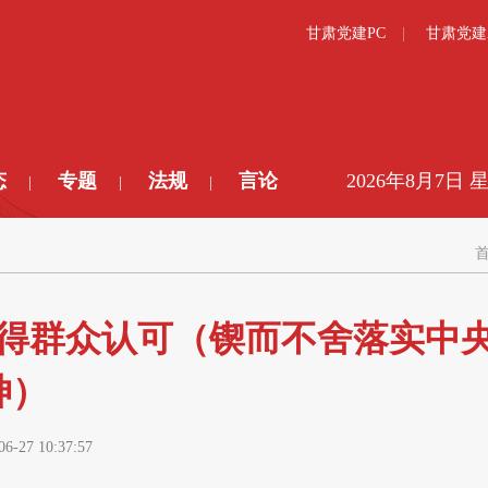
甘肃党建PC
甘肃党建
态
专题
法规
言论
2026年8月7日 
|
|
|
得群众认可（锲而不舍落实中
神）
06-27 10:37:57