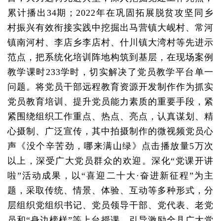
累计播出34期；2022年在巩固拓展脱贫攻坚同乡
村振兴有效衔接实践中挖掘出马营镇大岘村、常河
镇南河村、李店乡李店村、什川镇大湾村等先进示
范点，把系统化培训阵地构筑到基层，在现场案例
教学课时233学时，切实解决了党员教学平台单一
问题。将党员干部远程教育资源开发制作作为抓实
党员教育培训、提升党员能力素质的重要手段，紧
紧围绕组织工作重点、热点、亮点，认真谋划、精
心摄制、广泛宣传，其中拍摄制作的微视频党员心
声《没个辛苦劲，哪来满山绿》点击播放量5万次
以上，深受广大党员群众的欢迎。深化“党课开讲
啦”活动成果，以“喜迎二十大·奋进新征程”为主
题，采取传统、情景、体验、互动等多种形式，分
层组织党组织书记、党员领导干部、党代表、老党
员和“身边榜样”等上台授课，引导激励全县广大党