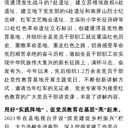
境通渭发生战斗的7处遗址、建立苏维埃政权6处
遗址、建立地下党支部的6处遗址和南屏山烈士纪
念碑、红军文艺晚会遗址、文庙街小学长征诗碑等
22处红色革命遗址立石标识，创建通渭县党性教
育基地，并组织全县党员干部职工就近重温红色历
史、重瞻革命圣地、重走红色之路，切身感受革命
先烈艰苦卓绝的奋斗历程，激励全县干部职工在实
现中华民族伟大复兴的新长征路上，满怀斗志、奋
发有为。今年以来，先后组织1.2万余名党员干部
赴党性教育基地开展主题党日。不断创新讲解方
式，邀请当年红军的见证者、党史专家等为接受红
色教育的广大党员干部讲党课，丰富了讲解内容。
用好“实践阵地”，促党员教育在基层“亮”起来。
2021年在县电视台开设“抓党建促乡村振兴”栏
目，大力选树先进典型，深入挖掘党建工作亮点，