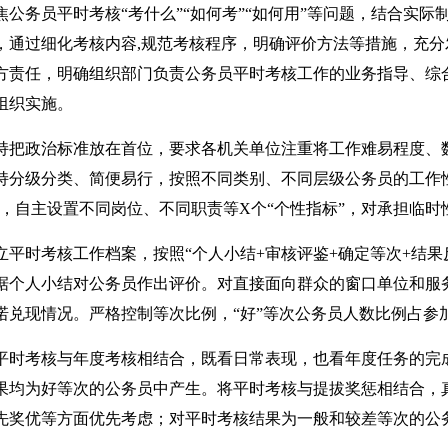
焦公务员平时考核“考什么”“如何考”“如何用”等问题，结合实
，通过细化考核内容,规范考核程序，明确评价方法等措施，充
方责任，明确组织部门负责公务员平时考核工作的业务指导、综
组织实施。
持把政治标准放在首位，要求各机关单位注重将工作难易程度、
持分级分类、简便易行，按照不同类别、不同层级公务员的工作
”，自主设置不同岗位、不同职责等X个“个性指标”，对承担临时
立平时考核工作档案，按照“个人小结+审核评鉴+确定等次+结
据个人小结对公务员作出评价。对直接面向群众的窗口单位和服
兑现情况。严格控制等次比例，“好”等次公务员人数比例占参加平
平时考核与年度考核相结合，既看日常表现，也看年度任务的完成情
果均为好等次的公务员中产生。将平时考核与提拔奖惩相结合，
先奖优等方面优先考虑；对平时考核结果为一般和较差等次的公