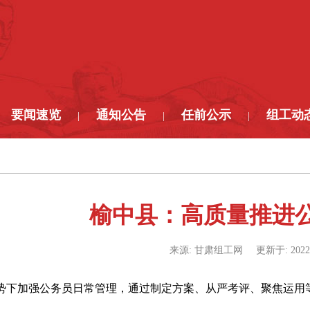
要闻速览
通知公告
任前公示
组工动
|
|
|
榆中县：高质量推进
来源:
甘肃组工网
更新于:
2022
势下加强公务员日常管理，通过制定方案、从严考评、聚焦运用