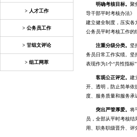
明确考核目标。
聚
人才工作
导干部平时考核办法》
建立健全制度，压实各
公务员工作
公务员平时考核工作的
甘组文评论
注重分级分类。
坚
务员日常工作实绩。坚
组工网萃
表现作为1个“共性指标
客观公正评定。
建
开、透明，防止简单依
度、服务质量和服务承诺
突出严管厚爱。
将
员，全部从平时考核结
用、职务职级晋升、评