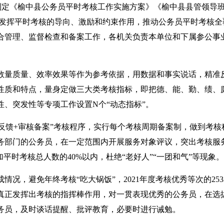
际制定《榆中县公务员平时考核工作实施方案》《榆中县县管领导
分发挥平时考核的导向、激励和约束作用，推动公务员平时考核全
合管理、监督检查和备案工作，各机关负责本单位和下属参公事
数量质量、效率效果等作为参考依据，用数据和事实说话，精准
性质和特点，量身定做三大类考核指标，即把德、能、勤、绩、
性、突发性等专项工作设置N个“动态指标”。
果反馈+审核备案”考核程序，实行每个考核周期备案制，做到考核
务部门的公务员，在一定范围内开展服务对象评议，突出考核服
时考核总人数的40%以内，杜绝“老好人”“一团和气”等现象。
况，避免年终考核“吃大锅饭”，2021年度考核优秀等次的25
真正发挥出考核的指挥棒作用，对一贯表现优秀的公务员，在选
务员，及时谈话提醒、批评教育，必要时进行诫勉。