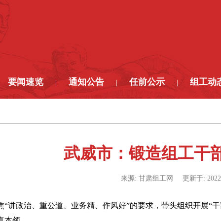
要闻速览
通知公告
任前公示
组工动
|
|
|
武威市：锻造组工干
来源:
甘肃组工网
更新于:
2022
焦“讲政治、重公道、业务精、作风好”的要求，带头组织开展“
真本领。