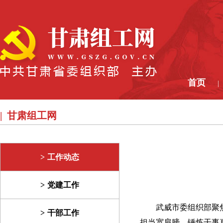
首页
|
甘肃组工网
工作动态
党建工作
武威市委组织部聚
干部工作
担当宽肩膀，锤炼干事