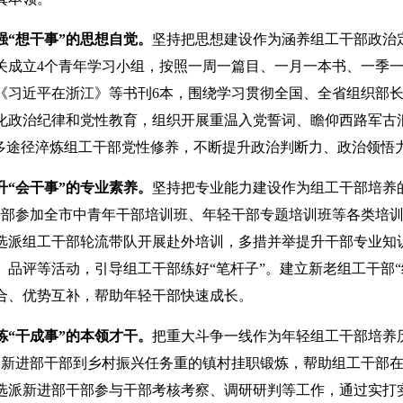
强“想干事”的思想自觉。
坚持把思想建设作为涵养组工干部政治
关成立4个青年学习小组，按照一周一篇目、一月一本书、一季一
阅《习近平在浙江》等书刊6本，围绕学习贯彻全国、全省组织部
化政治纪律和党性教育，组织开展重温入党誓词、瞻仰西路军古
，多途径淬炼组工干部党性修养，不断提升政治判断力、政治领悟
升“会干事”的专业素养。
坚持把专业能力建设作为组工干部培养
干部参加全市中青年干部培训班、年轻干部专题培训班等各类培
选派组工干部轮流带队开展赴外培训，多措并举提升干部专业知
、品评等活动，引导组工干部练好“笔杆子”。建立新老组工干部“
合、优势互补，帮助年轻干部快速成长。
炼“干成事”的本领才干。
把重大斗争一线作为年轻组工干部培养历
名新进部干部到乡村振兴任务重的镇村挂职锻炼，帮助组工干部
选派新进部干部参与干部考核考察、调研研判等工作，通过实打