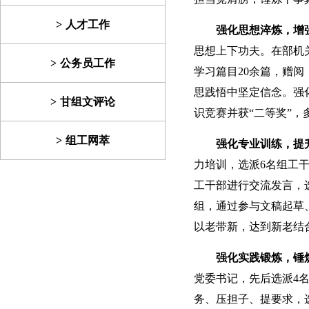
人才工作
强化思想淬炼，增
思想上下功夫。在部机
公务员工作
学习篇目20余篇，赠
思践悟中坚定信念。强
甘组文评论
识竞赛并获“二等奖”
组工网萃
强化专业训练，提
力培训，选派6名组工
工干部进行交流发言，
组，通过参与文稿起草
以老带新，达到新老结
强化实践锻炼，锤
党委书记，先后选派4
务、压担子、提要求，