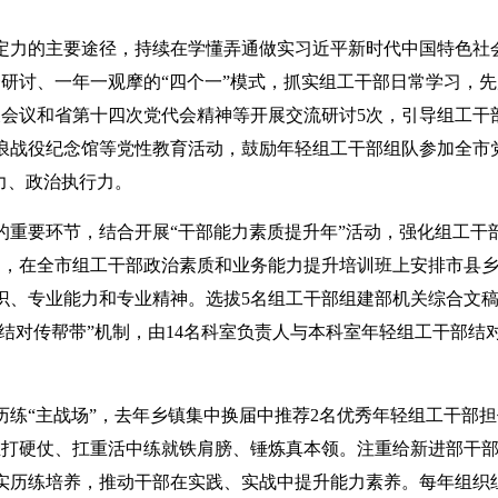
定力的主要途径，持续在学懂弄通做实习近平新时代中国特色社
研讨、一年一观摩的“四个一”模式，抓实组工干部日常学习，
长会议和省第十四次党代会精神等开展交流研讨5次，引导组工干
浪战役纪念馆等党性教育活动，鼓励年轻组工干部组队参加全市
力、政治执行力。
的重要环节，结合开展“干部能力素质提升年”活动，强化组工干
训，在全市组工干部政治素质和业务能力提升培训班上安排市县乡
识、专业能力和专业精神。选拔5名组工干部组建部机关综合文
结对传帮带”机制，由14名科室负责人与本科室年轻组工干部结
练“主战场”，去年乡镇集中换届中推荐2名优秀年轻组工干部
在打硬仗、扛重活中练就铁肩膀、锤炼真本领。注重给新进部干
实历练培养，推动干部在实践、实战中提升能力素养。每年组织