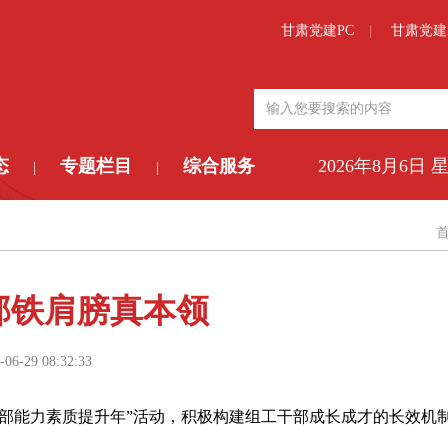
甘肃党建PC
甘肃党建
态
专题栏目
综合服务
2026年8月6日 
|
|
部铁肩膀真本领
-06-29 08:32:33
干部能力素质提升年”活动，积极构建组工干部成长成才的长效机