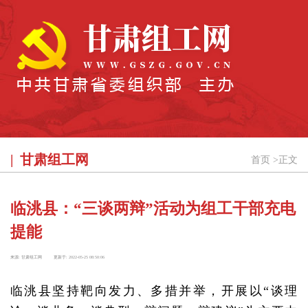
甘肃组工网
首页
>
正文
临洮县：“三谈两辩”活动为组工干部充电
提能
来源:
甘肃组工网
更新于:
2022-05-25 08:50:06
临洮县坚持靶向发力、多措并举，开展以“谈理