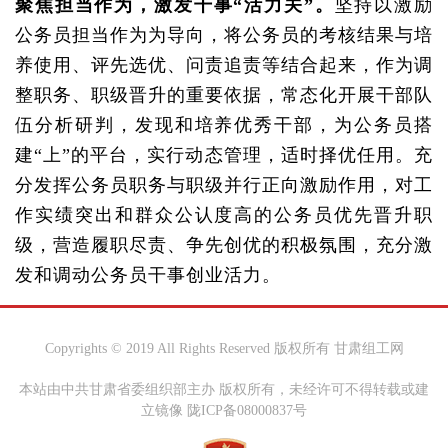
聚焦担当作为，激发干事“活力关”。
坚持以激励
公务员担当作为为导向，将公务员的考核结果与培
养使用、评先选优、问责追责等结合起来，作为调
整职务、职级晋升的重要依据，常态化开展干部队
伍分析研判，发现和培养优秀干部，为公务员搭
建“上”的平台，实行动态管理，适时择优任用。充
分发挥公务员职务与职级并行正向激励作用，对工
作实绩突出和群众公认度高的公务员优先晋升职
级，营造履职尽责、争先创优的积极氛围，充分激
发和调动公务员干事创业活力。
Copyrights © 2019 All Rights Reserved 版权所有 甘肃组工网
本站由中共甘肃省委组织部主办 版权所有，未经许可不得转载或建
立镜像 陇ICP备08000837号