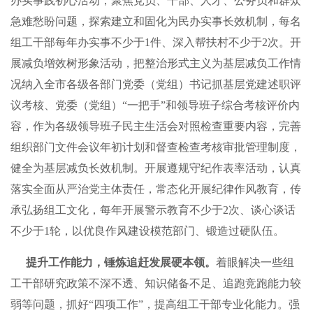
办实事践初心活动，聚焦党员、干部、人才、公务员和群众
急难愁盼问题，探索建立和固化为民办实事长效机制，每名
组工干部每年办实事不少于1件、深入帮扶村不少于2次。开
展减负增效树形象活动，把整治形式主义为基层减负工作情
况纳入全市各级各部门党委（党组）书记抓基层党建述职评
议考核、党委（党组）“一把手”和领导班子综合考核评价内
容，作为各级领导班子民主生活会对照检查重要内容，完善
组织部门文件会议年初计划和督查检查考核审批管理制度，
健全为基层减负长效机制。开展遵规守纪作表率活动，认真
落实全面从严治党主体责任，常态化开展纪律作风教育，传
承弘扬组工文化，每年开展警示教育不少于2次、谈心谈话
不少于1轮，以优良作风建设模范部门、锻造过硬队伍。
提升工作能力，锤炼追赶发展硬本领。
着眼解决一些组
工干部研究政策不深不透、知识储备不足、追跑竞跑能力较
弱等问题，抓好“四项工作”，提高组工干部专业化能力。强