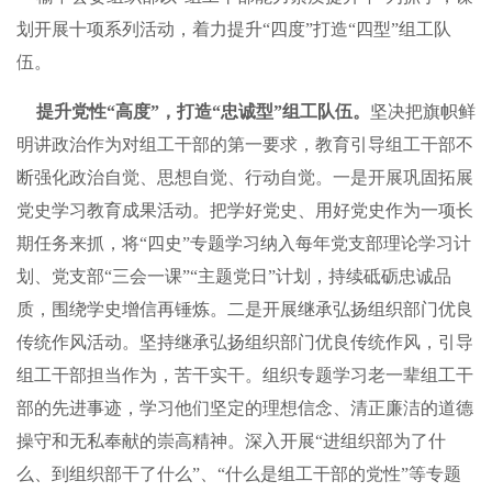
划开展十项系列活动，着力提升“四度”打造“四型”组工队
伍。
提升党性“高度”，打造“忠诚型”组工队伍。
坚决把旗帜鲜
明讲政治作为对组工干部的第一要求，教育引导组工干部不
断强化政治自觉、思想自觉、行动自觉。一是开展巩固拓展
党史学习教育成果活动。把学好党史、用好党史作为一项长
期任务来抓，将“四史”专题学习纳入每年党支部理论学习计
划、党支部“三会一课”“主题党日”计划，持续砥砺忠诚品
质，围绕学史增信再锤炼。二是开展继承弘扬组织部门优良
传统作风活动。坚持继承弘扬组织部门优良传统作风，引导
组工干部担当作为，苦干实干。组织专题学习老一辈组工干
部的先进事迹，学习他们坚定的理想信念、清正廉洁的道德
操守和无私奉献的崇高精神。深入开展“进组织部为了什
么、到组织部干了什么”、“什么是组工干部的党性”等专题