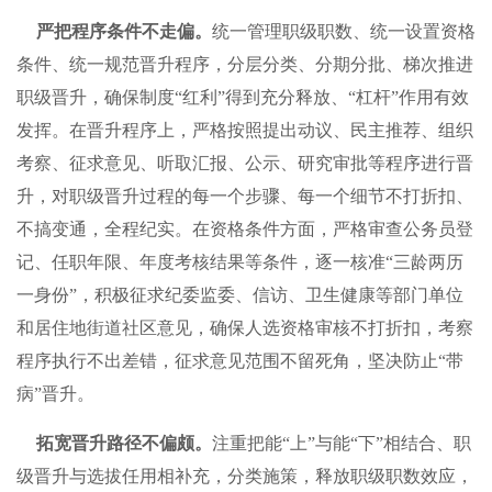
严把程序条件不走偏。
统一管理职级职数、统一设置资格
条件、统一规范晋升程序，分层分类、分期分批、梯次推进
职级晋升，确保制度“红利”得到充分释放、“杠杆”作用有效
发挥。在晋升程序上，严格按照提出动议、民主推荐、组织
考察、征求意见、听取汇报、公示、研究审批等程序进行晋
升，对职级晋升过程的每一个步骤、每一个细节不打折扣、
不搞变通，全程纪实。在资格条件方面，严格审查公务员登
记、任职年限、年度考核结果等条件，逐一核准“三龄两历
一身份”，积极征求纪委监委、信访、卫生健康等部门单位
和居住地街道社区意见，确保人选资格审核不打折扣，考察
程序执行不出差错，征求意见范围不留死角，坚决防止“带
病”晋升。
拓宽晋升路径不偏颇。
注重把能“上”与能“下”相结合、职
级晋升与选拔任用相补充，分类施策，释放职级职数效应，