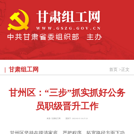
甘肃组工网
首页
>
正文
甘州区：“三步”抓实抓好公务
员职级晋升工作
来源:
甘肃组工网
更新于:
2022-03-15 10:27:23
甘州区坚持在摸清家底、严把程序、拓宽路径方面下功