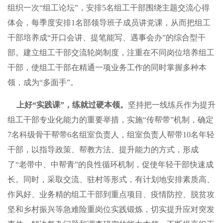
组织一次“组工论坛”，安排5名组工干部围绕主题交流心得
体会，每季度安排1名部领导班子成员讲党课，从而把组工
干部培养成“开口会讲、提笔能写、遇事会办”的综合型干
部。建立组工干部交流轮岗制度，注重在不同岗位培养组工
干部，使组工干部在精通一项业务工作的同时掌握多种本
领，成为“多面手”。
上好“实践课”，练就过硬本领。
坚持把一线练兵作为提升
组工干部专业化能力的重要举措，实施“传帮带”机制，确定
7名科级骨干帮带6名组室负责人，组室负责人帮带10名年轻
干部，以指导政策、帮教方法、提升能力的方式，形成
了“老带中、中帮青”的良性循环机制，促使年轻干部快速成
长。同时，采取交流、驻村等形式，有计划地安排素质高、
作风好、业务精的组工干部到重点项目、疫情防控、脱贫攻
坚和乡村振兴等急难险重岗位实践锻炼，切实提升应对突发