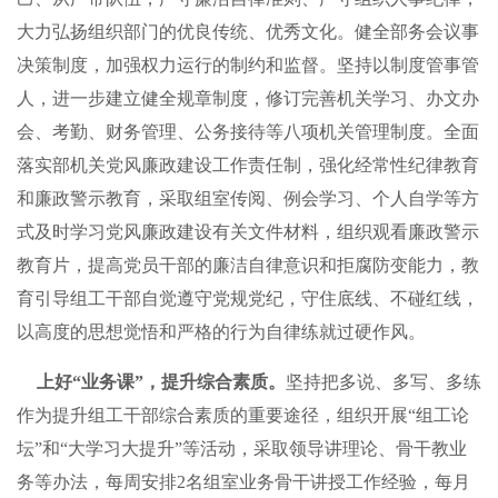
大力弘扬组织部门的优良传统、优秀文化。健全部务会议事
决策制度，加强权力运行的制约和监督。坚持以制度管事管
人，进一步建立健全规章制度，修订完善机关学习、办文办
会、考勤、财务管理、公务接待等八项机关管理制度。全面
落实部机关党风廉政建设工作责任制，强化经常性纪律教育
和廉政警示教育，采取组室传阅、例会学习、个人自学等方
式及时学习党风廉政建设有关文件材料，组织观看廉政警示
教育片，提高党员干部的廉洁自律意识和拒腐防变能力，教
育引导组工干部自觉遵守党规党纪，守住底线、不碰红线，
以高度的思想觉悟和严格的行为自律练就过硬作风。
上好“业务课”，提升综合素质。
坚持把多说、多写、多练
作为提升组工干部综合素质的重要途径，组织开展“组工论
坛”和“大学习大提升”等活动，采取领导讲理论、骨干教业
务等办法，每周安排2名组室业务骨干讲授工作经验，每月