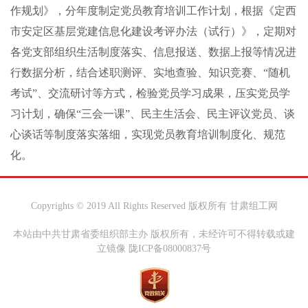
作规划》，分年度制定党员教育培训工作计划，根据《定西
市安定区基层党建信息化建设考评办法（试行）》，定期对
各党支部组织生活制度落实、信息报送、数据上报等情况进
行数据分析，结合述职测评、实地查验、知识竞赛、“随机
考试”、交流研讨等方式，检验党员学习成果，压实党员学
习计划，确保“三会一课”、民主生活会、民主评议党员、谈
心谈话等制度落实落细，实现党员教育培训制度化、规范
化。
Copyrights © 2019 All Rights Reserved 版权所有 甘肃组工网
本站由中共甘肃省委组织部主办 版权所有，未经许可不得转载或建
立镜像 陇ICP备08000837号