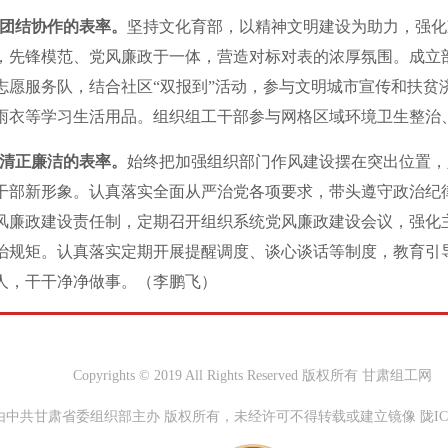
团结协作的表率。
坚持文化育部，以精神文明建设为助力，强化
，先锋模范、党风廉政于一体，营造对标对表的浓厚氛围。成立
志愿服务队，结合社区“双报到”活动，参与文明城市宣传和扶贫
雨衣等学习生活用品。组织组工干部参与网格区域环境卫生整治
清正廉洁的表率。
始终把加强组织部门作风建设摆在突出位置，
干部新形象。认真落实全面从严治党各项要求，带头遵守政治纪
风廉政建设责任制，定期召开组织系统党风廉政建设会议，强化
治规矩。认真落实定期开展提醒调度、谈心谈话等制度，教育引导组
人，干干净净做事。（李鹏飞）
Copyrights © 2019 All Rights Reserved 版权所有 甘肃组工网
中共甘肃省委组织部主办 版权所有，未经许可不得转载或建立镜像 陇ICP备0