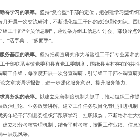
勤奋学习的表率。
坚持“复合型”干部的定位，把创建学习型组
每月开展一次交流研讨，不断强化组工干部的政治理论知识。围
立组工干部“全员信息制”，通过举办组工信息研讨会、部领导点
、“活字典”、“多面手”。
服务基层的表率。
坚持把调查研究作为考验组工干部专业素养的
组工干部联系乡镇党委和县直党工委制度，围绕县乡村存在的共
调研工作组，每季度开展一次督查调研，引导组工干部在调查研
理论文章或调研报告，进一步强化服务意识、提升服务能力。
求真务实的表率。
以建立完善制度机制为抓手，推动组织工作提
展政治理论、业务政策讲解。建立工作任务项目化管理推进机制
优秀年轻干部到县委组织部跟班学习、挂职锻炼，不断培养壮大组
。建立积分考核管理机制，结合平时考核，按照工作业绩、信息
局中展现风采。