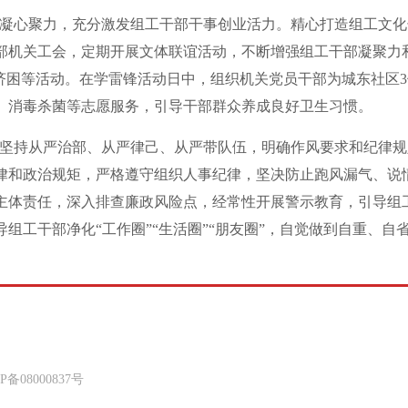
凝心聚力，充分激发组工干部干事创业活力。精心打造组工文化
部机关工会，定期开展文体联谊活动，不断增强组工干部凝聚力
济困等活动。在学雷锋活动日中，组织机关党员干部为城东社区
、消毒杀菌等志愿服务，引导干部群众养成良好卫生习惯。
坚持从严治部、从严律己、从严带队伍，明确作风要求和纪律规
律和政治规矩，严格遵守组织人事纪律，坚决防止跑风漏气、说
主体责任，深入排查廉政风险点，经常性开展警示教育，引导组
工干部净化“工作圈”“生活圈”“朋友圈”，自觉做到自重、自
8000837号