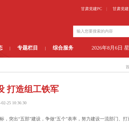
甘肃党建PC
甘肃党建
态
专题栏目
综合服务
2026年8月6日 
|
|
设 打造组工铁军
-02-25 10:36:30
，突出“五部”建设，争做“五个”表率，努力建设一流部门、打