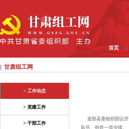
首页
|
甘肃组工网
工作动态
党建工作
迭部县委组织部以开展
干部工作
队伍、创造一流业绩。