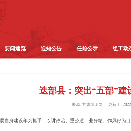
要闻速览
通知公告
任前公示
组工动
|
|
|
迭部县：突出“五部”建
来源:
甘肃组工网
更新于:
2022
自身建设年为抓手，以讲政治、重公道、业务精、作风好为目标