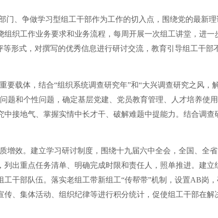
织部门、争做学习型组工干部作为工作的切入点，围绕党的最新理
绕组织工作业务要求和业务流程，每周开展一次组工讲堂，进一
评等形式，对撰写的优秀信息进行研讨交流，教育引导组工干部
重要载体，结合“组织系统调查研究年”和“大兴调查研究之风，
性问题和个性问题，确定基层党建、党员教育管理、人才培养使
究中接地气、掌握实情中长才干、破解难题中提能力。结合调查
质增效。建立学习研讨制度，围绕十九届六中全会，全国、全省
，列出重点任务清单、明确完成时限和责任人，照单推进。建立
工干部队伍。落实老组工带新组工“传帮带”机制，设置AB岗，
宣传、集体活动、组织纪律等进行积分统计，促使组工干部在解