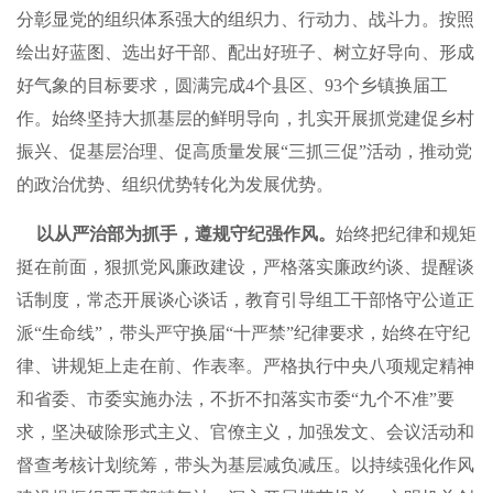
分彰显党的组织体系强大的组织力、行动力、战斗力。按照
绘出好蓝图、选出好干部、配出好班子、树立好导向、形成
好气象的目标要求，圆满完成4个县区、93个乡镇换届工
作。始终坚持大抓基层的鲜明导向，扎实开展抓党建促乡村
振兴、促基层治理、促高质量发展“三抓三促”活动，推动党
的政治优势、组织优势转化为发展优势。
以从严治部为抓手，遵规守纪强作风。
始终把纪律和规矩
挺在前面，狠抓党风廉政建设，严格落实廉政约谈、提醒谈
话制度，常态开展谈心谈话，教育引导组工干部恪守公道正
派“生命线”，带头严守换届“十严禁”纪律要求，始终在守纪
律、讲规矩上走在前、作表率。严格执行中央八项规定精神
和省委、市委实施办法，不折不扣落实市委“九个不准”要
求，坚决破除形式主义、官僚主义，加强发文、会议活动和
督查考核计划统筹，带头为基层减负减压。以持续强化作风