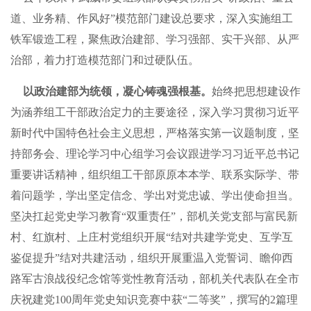
道、业务精、作风好”模范部门建设总要求，深入实施组工
铁军锻造工程，聚焦政治建部、学习强部、实干兴部、从严
治部，着力打造模范部门和过硬队伍。
以政治建部为统领，凝心铸魂强根基。
始终把思想建设作
为涵养组工干部政治定力的主要途径，深入学习贯彻习近平
新时代中国特色社会主义思想，严格落实第一议题制度，坚
持部务会、理论学习中心组学习会议跟进学习习近平总书记
重要讲话精神，组织组工干部原原本本学、联系实际学、带
着问题学，学出坚定信念、学出对党忠诚、学出使命担当。
坚决扛起党史学习教育“双重责任”，部机关党支部与富民新
村、红旗村、上庄村党组织开展“结对共建学党史、互学互
鉴促提升”结对共建活动，组织开展重温入党誓词、瞻仰西
路军古浪战役纪念馆等党性教育活动，部机关代表队在全市
庆祝建党100周年党史知识竞赛中获“二等奖”，撰写的2篇理