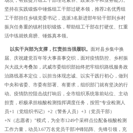
场次，有效提升组工干部理论素养、政策水平和业务能力。
坚持在实践锻炼中锤炼组工干部过硬本领，推荐2名优秀组
工干部担任乡镇党委书记，选派3名新进部年轻干部到乡村
振兴任务重的镇村挂职锻炼，帮助组工干部在打硬仗、扛重
活中练就铁肩膀、锤炼真本领。
以实干兴部为支撑，扛责担当强履职。
面对县乡集中换
届、庆祝建党百年等大事喜事交织，面对疫情防控、乡村振
兴大战大考叠加，武威市委组织部始终把牢组织路线服务政
治路线基本定位，以担当体现忠诚、以实干践行初心，做到
中央和省委、市委有部署、有要求，组织部门就有坚决的行
动。疫情防控阻击战打响后，全市组织系统靠前站位、主动
担责，积极承担核酸检测指挥调度任务，按照“专业检测人
员+1（党组织书记）+2（警务人员）+3（党员干部）
+N（志愿者）”模式，为全市1249个采样点位配备核酸检测
工作力量，动员3.67万名党员干部冲锋陷阵、先锋引领，充