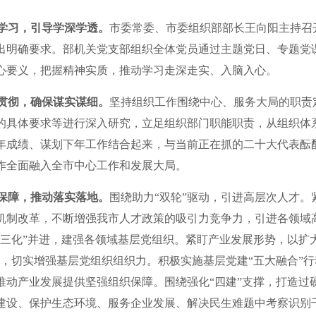
学习，引导学深学透。
市委常委、市委组织部部长王向阳主持召
出明确要求。部机关党支部组织全体党员通过主题党日、专题党
心要义，把握精神实质，推动学习走深走实、入脑入心。
贯彻，确保谋实谋细。
坚持组织工作围绕中心、服务大局的职责
的具体要求等进行深入研究，立足组织部门职能职责，从组织体
年成绩、谋划下年工作结合起来，与当前正在抓的二十大代表酝
作全面融入全市中心工作和发展大局。
保障，推动落实落地。
围绕助力“双轮”驱动，引进高层次人才
机制改革，不断增强我市人才政策的吸引力竞争力，引进各领域
“三化”并进，建强各领域基层党组织。紧盯产业发展形势，以扩
实，切实增强基层党组织组织力。积极实施基层党建“五大融合”
推动产业发展提供坚强组织保障。围绕强化“四建”支撑，打造过
建设、保护生态环境、服务企业发展、解决民生难题中考察识别干