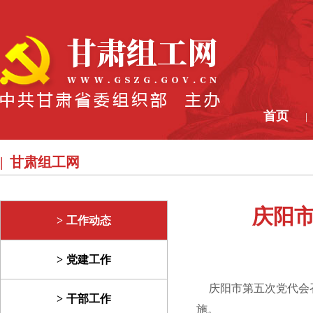
首页
|
甘肃组工网
庆阳
工作动态
党建工作
庆阳市第五次党代会召
干部工作
施。