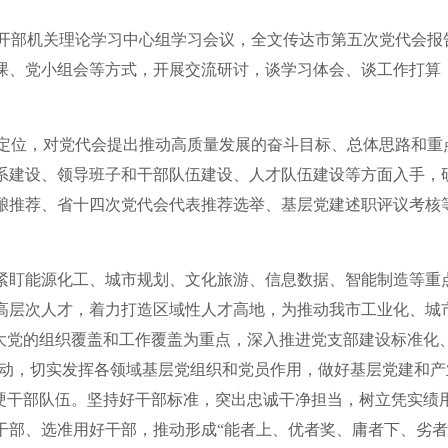
开部机关理论学习中心组学习会议，全文传达市第五次党代会报
课、党小组会等方式，开展交流研讨，谈学习体会、谈工作打算
定位，对党代会提出推动高质量发展的奋斗目标、总体思路和重
系建设、领导班子和干部队伍建设、人才队伍建设等方面入手，
酿推荐、省十四次党代会代表推荐选举、基层党建述职评议考核
。紧盯能源化工、城市规划、文化旅游、信息数据、智能制造等重
高层次人才，着力打造区域性人才高地，为推动我市工业化、城
大党的组织覆盖和工作覆盖为重点，深入推进党支部建设标准化、
行动，切实发挥各领域基层党组织和党员作用，做好基层党建和产
硬干部队伍。坚持好干部标准，突出忠诚干净担当，树立凭实绩
部、选准用好干部，推动形成“能者上、优者奖、庸者下、劣者