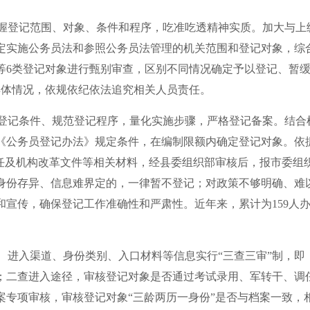
握登记范围、对象、条件和程序，吃准吃透精神实质。加大与上
定实施公务员法和参照公务员法管理的机关范围和登记对象，综
等6类登记对象进行甄别审查，区别不同情况确定予以登记、暂
具体情况，依规依纪依法追究相关人员责任。
登记条件、规范登记程序，量化实施步骤，严格登记备案。结合
《公务员登记办法》规定条件，在编制限额内确定登记对象。依
任及机构改革文件等相关材料，经县委组织部审核后，报市委组
身份存异、信息难界定的，一律暂不登记；对政策不够明确、难
宣传，确保登记工作准确性和严肃性。近年来，累计为159人
、进入渠道、身份类别、入口材料等信息实行“三查三审”制，即
；二查进入途径，审核登记对象是否通过考试录用、军转干、调
专项审核，审核登记对象“三龄两历一身份”是否与档案一致，