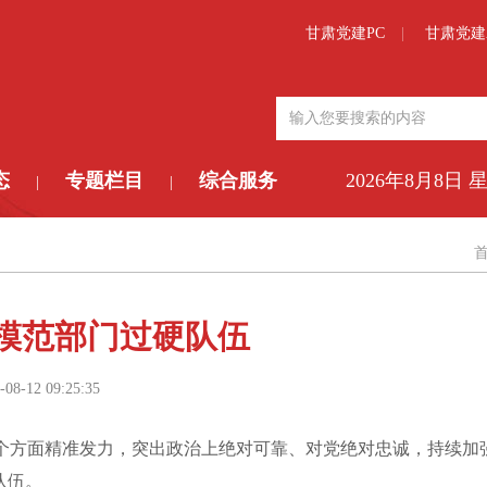
甘肃党建PC
甘肃党建
态
专题栏目
综合服务
2026年8月8日 
|
|
造模范部门过硬队伍
-08-12 09:25:35
个方面精准发力，突出政治上绝对可靠、对党绝对忠诚，持续加
队伍。