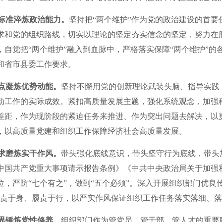
高标准淬炼政治能力。
坚持把“两个维护”作为党的政治建设的首
求和党的组织路线，切实以理论的坚定夯实信念的坚定，努力在
，自觉把“两个维护”融入到血脉中，严格落实保障“两个维护”
和省市县委工作要求。
点凝炼优势动能。
坚持不懈用党的创新理论武装头脑、指导实践
动工作的实际成效。紧扣高质量发展主题，强化系统观念，加强
差距，作为现阶段的紧迫任务来推进、作为突出问题去解决，以
，以高质量党建和组织工作保障经济社会高质量发展。
求磨炼实干作风。
带头强化底线意识，带头坚守行为底线，带头
中国共产党重大事项请示报告条例》《中共中央政治局关于加强
位，严防“七个有之”，做到“五个必须”。深入开展组织部门优良
担责于身、履责于行，以严实作风保证组织工作任务落实落细、
界锤炼党性修养。
组织部门作为管党员、管干部、管人才的重要