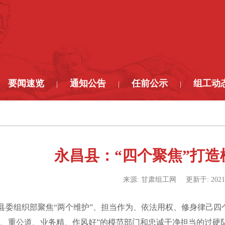
要闻速览
通知公告
任前公示
组工动
|
|
|
永昌县：“四个聚焦”打
来源:
甘肃组工网
更新于:
2021
委组织部聚焦“两个维护”、担当作为、依法用权、修身律己四
治、重公道、业务精、作风好”的模范部门和忠诚干净担当的过硬