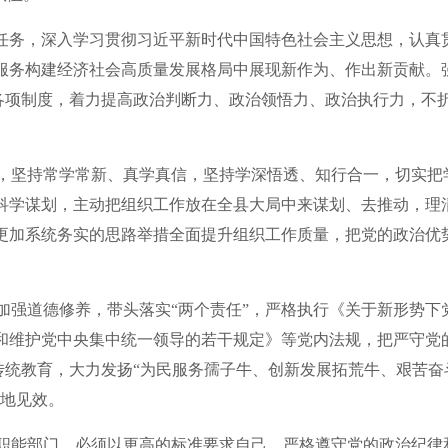
要任务，深入学习贯彻习近平新时代中国特色社会主义思想，认真
服务构建经济社会高质量发展格局中展现新作为、作出新贡献。
的各项制度，着力提高政治判断力、政治领悟力、政治执行力，不
，坚持常学常新、真学真信，坚持学深悟透、知行合一，切实把
科学谋划，主动把组织工作放在全县大局中来谋划、去推动，理
更加系统务实的思路举措全面提升组织工作质量，把党的政治优
加强道德修养，带头落实“两个责任”，严格执行《关于新形势下
和维护党中央集中统一领导的若干规定》等党内法规，把严守党
传统教育，大力发扬“为民服务孺子牛、创新发展拓荒牛、艰苦奋
落地见效。
职能部门，必须以更高的标准要求自己，严格遵守党的政治纪律