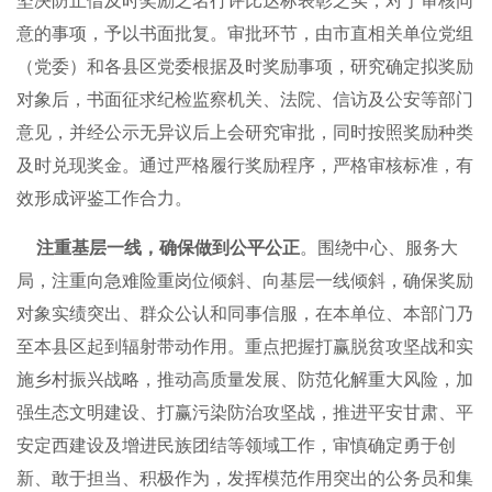
坚决防止借及时奖励之名行评比达标表彰之实，对于审核同
意的事项，予以书面批复。审批环节，由市直相关单位党组
（党委）和各县区党委根据及时奖励事项，研究确定拟奖励
对象后，书面征求纪检监察机关、法院、信访及公安等部门
意见，并经公示无异议后上会研究审批，同时按照奖励种类
及时兑现奖金。通过严格履行奖励程序，严格审核标准，有
效形成评鉴工作合力。
注重基层一线，确保做到公平公正
。围绕中心、服务大
局，注重向急难险重岗位倾斜、向基层一线倾斜，确保奖励
对象实绩突出、群众公认和同事信服，在本单位、本部门乃
至本县区起到辐射带动作用。重点把握打赢脱贫攻坚战和实
施乡村振兴战略，推动高质量发展、防范化解重大风险，加
强生态文明建设、打赢污染防治攻坚战，推进平安甘肃、平
安定西建设及增进民族团结等领域工作，审慎确定勇于创
新、敢于担当、积极作为，发挥模范作用突出的公务员和集