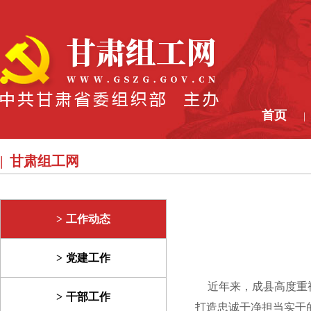
首页
|
甘肃组工网
工作动态
党建工作
近年来，成县高度重视
干部工作
打造忠诚干净担当实干