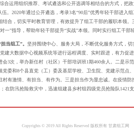
”，综合运用组织推荐、考试遴选和公开选调等相结合的方式，把
队伍。2020年通过公开遴选，考录3名“90后”优秀年轻干部进入
相结合，切实平时教育管理，有效提升了组工干部的履职本领。三
一对一”指导，帮助年轻干部提升“实战”本领。同时实行组工干
“担当组工”。
坚持围绕中心、服务大局，不断优化服务方式，切
层党建大数据中心视频系统等进行远程调度、实时跟进，有力促进
会3次，举办新任村（社区）干部培训班1期460余人。二是示范
乡镇党委和8个县直党（工）委及基层学校、卫生院、党建示范点
驻村有激情、有担当、有作为。三是担当作为显忠诚。在疫情防
元；在防汛抢险救灾中，迅速组建县乡村组四级党员抢险队1421
Copyrights © 2019 All Rights Reserved 版权所有 甘肃组工网