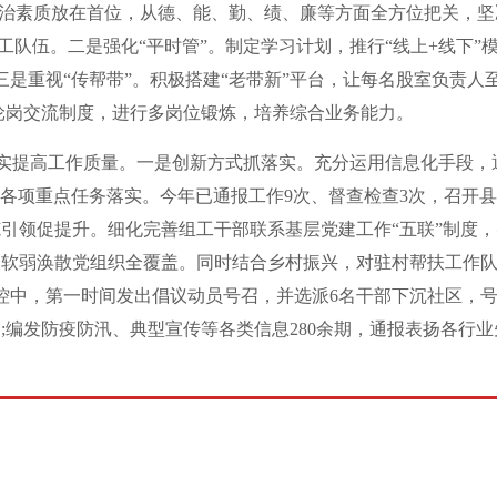
政治素质放在首位，从德、能、勤、绩、廉等方面全方位把关，坚
组工队伍。二是强化“平时管”。制定学习计划，推行“线上+线下”
是重视“传帮带”。积极搭建“老带新”平台，让每名股室负责人
部轮岗交流制度，进行多岗位锻炼，培养综合业务能力。
实提高工作质量。一是创新方式抓落实。充分运用信息化手段，
各项重点任务落实。今年已通报工作9次、督查检查3次，召开
引领促提升。细化完善组工干部联系基层党建工作“五联”制度，
、软弱涣散党组织全覆盖。同时结合乡村振兴，对驻村帮扶工作
控中，第一时间发出倡议动员号召，并选派6名干部下沉社区，
支;编发防疫防汛、典型宣传等各类信息280余期，通报表扬各行