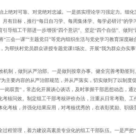
治上绝对可靠、对党绝对忠诚。一是抓实理论学习强定力。细化
月有目标，推行“每日自习学、每周集体学、每学必研讨”的学
导组工干部进一步增强“四个意识”、坚定“四个自信”、做到“
将“三会一课”“主题党日”等党内组织生活与党史学习教育深度融
，为帮扶村党员群众讲授专题党课1场次、开展“我为群众办实事
效机制，做到从严治部。一是做到按章办事。健全完善考勤签到
实做”为主要内容的从严治部规范，并从严落实，切实做到了以制度
一岗双责”，常态化开展谈心谈话，及时掌握干部思想动态，通
化考核问效。制定组工干部考核评价办法，注重从日常考勤、工
体化考核，并强化结果应用，对考核优秀的，在表彰奖励、职级
全过程管理，着力建设高素质专业化的组工干部队伍。一是严把