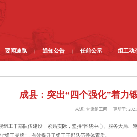
要闻速览
通知公告
任前公示
组工动
|
|
|
成县：突出“四个强化”着力
来源:
甘肃组工网
更新于:
2021
组工干部队伍建设，紧贴实际，坚持“围绕中心、服务大局、遵章
的“组工品牌”，有效提升了组工干部队伍整体素质。