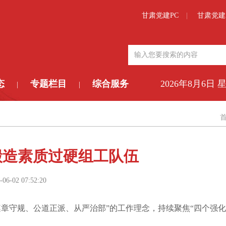
甘肃党建PC
甘肃党建
态
专题栏目
综合服务
2026年8月6日 
|
|
锻造素质过硬组工队伍
-06-02 07:52:20
守规、公道正派、从严治部”的工作理念，持续聚焦“四个强化