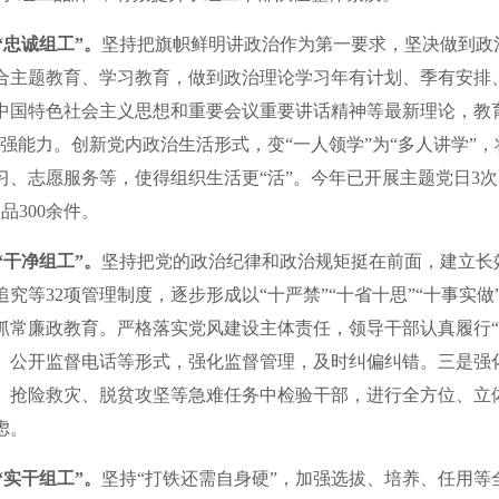
“忠诚组工”。
坚持把旗帜鲜明讲政治作为第一要求，坚决做到政
合主题教育、学习教育，做到政治理论学习年有计划、季有安排、
中国特色社会主义思想和重要会议重要讲话精神等最新理论，教育引
强能力。创新党内政治生活形式，变“一人领学”为“多人讲学”，
习、志愿服务等，使得组织生活更“活”。今年已开展主题党日3次
品300余件。
“干净组工”。
坚持把党的政治纪律和政治规矩挺在前面，建立长
究等32项管理制度，逐步形成以“十严禁”“十省十思”“十事
抓常廉政教育。严格落实党风建设主体责任，领导干部认真履行“
、公开监督电话等形式，强化监督管理，及时纠偏纠错。三是强
、抢险救灾、脱贫攻坚等急难任务中检验干部，进行全方位、立
虑。
“实干组工”。
坚持“打铁还需自身硬”，加强选拔、培养、任用等