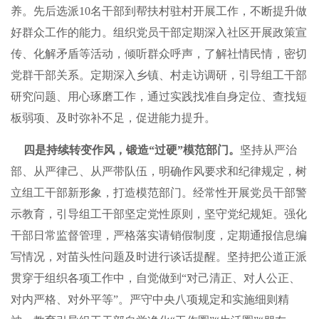
养。先后选派10名干部到帮扶村驻村开展工作，不断提升做
好群众工作的能力。组织党员干部定期深入社区开展政策宣
传、化解矛盾等活动，倾听群众呼声，了解社情民情，密切
党群干部关系。定期深入乡镇、村走访调研，引导组工干部
研究问题、用心琢磨工作，通过实践找准自身定位、查找短
板弱项、及时弥补不足，促进能力提升。
四是持续转变作风，锻造“过硬”模范部门。
坚持从严治
部、从严律己、从严带队伍，明确作风要求和纪律规定，树
立组工干部新形象，打造模范部门。经常性开展党员干部警
示教育，引导组工干部坚定党性原则，坚守党纪规矩。强化
干部日常监督管理，严格落实请销假制度，定期通报信息编
写情况，对苗头性问题及时进行谈话提醒。坚持把公道正派
贯穿于组织各项工作中，自觉做到“对己清正、对人公正、
对内严格、对外平等”。严守中央八项规定和实施细则精