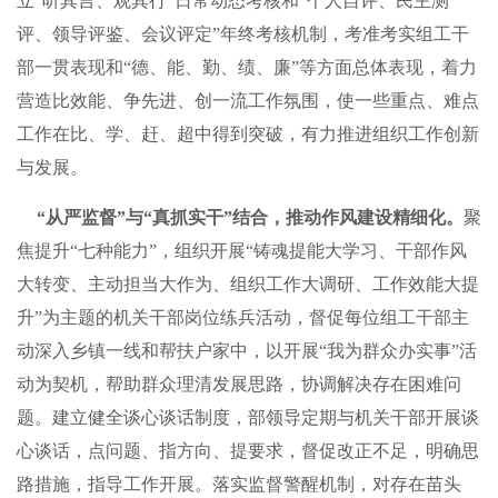
立“听其言、观其行”日常动态考核和“个人自评、民主测
评、领导评鉴、会议评定”年终考核机制，考准考实组工干
部一贯表现和“德、能、勤、绩、廉”等方面总体表现，着力
营造比效能、争先进、创一流工作氛围，使一些重点、难点
工作在比、学、赶、超中得到突破，有力推进组织工作创新
与发展。
“从严监督”与“真抓实干”结合，推动作风建设精细化。
聚
焦提升“七种能力”，组织开展“铸魂提能大学习、干部作风
大转变、主动担当大作为、组织工作大调研、工作效能大提
升”为主题的机关干部岗位练兵活动，督促每位组工干部主
动深入乡镇一线和帮扶户家中，以开展“我为群众办实事”活
动为契机，帮助群众理清发展思路，协调解决存在困难问
题。建立健全谈心谈话制度，部领导定期与机关干部开展谈
心谈话，点问题、指方向、提要求，督促改正不足，明确思
路措施，指导工作开展。落实监督警醒机制，对存在苗头