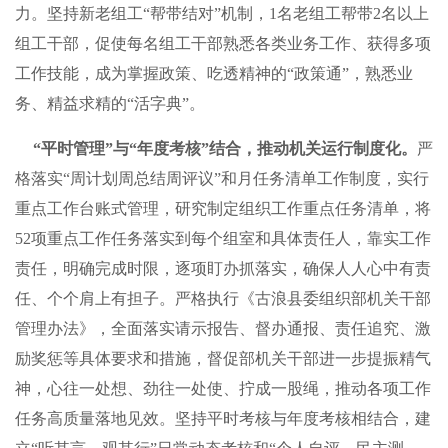
力。坚持新老组工“帮带结对”机制，1名老组工帮带2名以上
组工干部，促使每名组工干部熟悉各类业务工作、获得多项
工作技能，成为掌握政策、吃透精神的“政策通”，熟悉业
务、精益求精的“活字典”。
“平时管理”与“年度考核”结合，推动机关运行制度化。
严
格落实“周计划周总结周评议”和月任务清单工作制度，实行
重点工作台账式管理，研究制定组织工作重点任务清单，将
52项重点工作任务落实到每个组室和具体责任人，靠实工作
责任，明确完成时限，逐项盯办抓落实，确保人人心中有责
任、个个肩上有担子。严格执行《古浪县委组织部机关干部
管理办法》，全面落实请示报告、督办通报、责任追究、激
励奖惩等具体要求和措施，督促部机关干部进一步提振精气
神，心往一处想、劲往一处使、拧成一股绳，推动各项工作
任务高质量落地见效。坚持平时考核与年度考核相结合，建