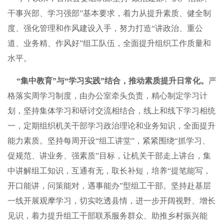
干事兴部、学习强部”基本要求，着力从提升素质、健全制
度、强化管理和作风建设入手，努力打造“讲政治、重公
道、业务精、作风好”组工队伍，全面提升组织工作质量和
水平。
“集中教育”与“学习实践”结合，推动素质提升日常化。
严
格落实周学习制度，由办公室牵头负责，精心制定学习计
划，坚持集体学习和研讨交流相结合，线上和线下学习相统
一，定期组织机关干部学习政治理论和业务知识，全面提升
能力素质。坚持每周开设“组工讲堂”，紧紧围绕“抓学习、
促规范、讲业务、强素质”目标，让机关干部走上讲台，集
中讲解组工知识，互通有无，取长补短，培养“提笔能写，
开口能讲，问策能对，遇事能办”型组工干部。坚持赴基层
一线开展观摩学习，切实吃透县情，进一步开阔视野、增长
见识，着力提升组工干部联系服务群众、助推乡村振兴能