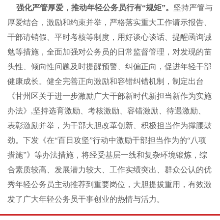
强化严管厚爱，推动年轻公务员行有“规矩”。
坚持严管与
厚爱结合，激励和约束并举，严格落实重大工作请示报告、
干部请销假、平时考核等制度，用好谈心谈话、提醒函询诫
勉等措施，全面加强对公务员的日常监督管理，对发现的苗
头性、倾向性问题及时提醒预警、纠偏正向，促进年轻干部
健康成长。健全完善正向激励和容错纠错机制，制定出台
《甘州区关于进一步激励广大干部新时代新担当新作为实施
办法》,坚持选育激励、考核激励、容错激励、待遇激励、
表彰激励并举，为干部大胆改革创新、积极担当作为撑腰鼓
劲。下发《在“百日攻坚”行动中激励干部担当作为的“八项
措施”》等办法措施，将经受基层一线和复杂环境锻炼，综
合素质较高、发展潜力较大、工作实绩突出、群众公认的优
秀年轻公务员主动推荐到重要岗位，大胆提拔重用，有效激
发了广大年轻公务员干事创业的热情与活力。