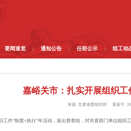
要闻速览
通知公告
任前公示
组工动
|
|
|
嘉峪关市：扎实开展组织工
来源:
甘肃省委组织部
更新于:
20
工作“制度+执行”年活动，派出督查组，对市直部门单位组织