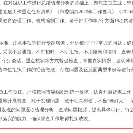
，在对组织工作进行总结梳理分析的基础上，聚焦主责主业，坚
层党建工作重点任务清单》《市委编办2020年工作要点》《2020
教育管理工作、机构编制工作、老干部工作等7个方面18项内容
标准、注意事项等进行专题培训，分析梳理平时掌握的问题，确
，采取不发通知、不打招呼、不听汇报、不用陪同和接待，直奔
、个别谈话、重点核实等方式督促检查，掌握真实情况，发现薄
查单位组织工作的经验做法、存在问题及正反面典型事例等进行
负工作责任。严格按照市委组织部统一要求，认真开展督查工作
地开展督查，敢于发现问题，敢于动真碰硬，不当“老好人”，
。对发现的问题逐项梳理分析，查清问题根源，提出具体可行、行
抓落实的能力，确保督查工作取得扎实成效。