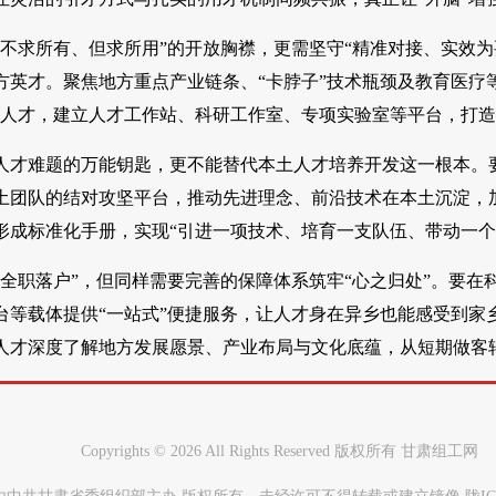
“不求所有、但求所用”的开放胸襟，更需坚守“精准对接、实效
方英才。聚焦地方重点产业链条、“卡脖子”技术瓶颈及教育医疗
缺人才，建立人才工作站、科研工作室、专项实验室等平台，打
人才难题的万能钥匙，更不能替代本土人才培养开发这一根本。要
土团队的结对攻坚平台，推动先进理念、前沿技术在本土沉淀，
形成标准化手册，实现“引进一项技术、培育一支队伍、带动一个
“全职落户”，但同样需要完善的保障体系筑牢“心之归处”。要
台等载体提供“一站式”便捷服务，让人才身在异乡也能感受到家
人才深度了解地方发展愿景、产业布局与文化底蕴，从短期做客
Copyrights ©
2026 All Rights Reserved 版权所有 甘肃组工网