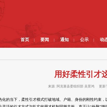
首页
要闻
通知
公示
动
|
|
|
|
用好柔性引才这
来源:
阿克塞县委组织部 吴景鸿
更新
热化的当下，柔性引才模式打破地域、户籍、身份的刚性约束，
让灵活的引才方式与扎实的用才机制同频共振，真正让“外脑”增强