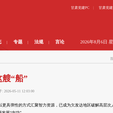
甘肃党建PC
甘肃党建
态
专题
法规
言论
2026年8月6日 
|
|
|
艘“船”
于:
2026-05-11 12:03:00
以更具弹性的方式汇聚智力资源，已成为欠发达地区破解高层次
发展“内功”。