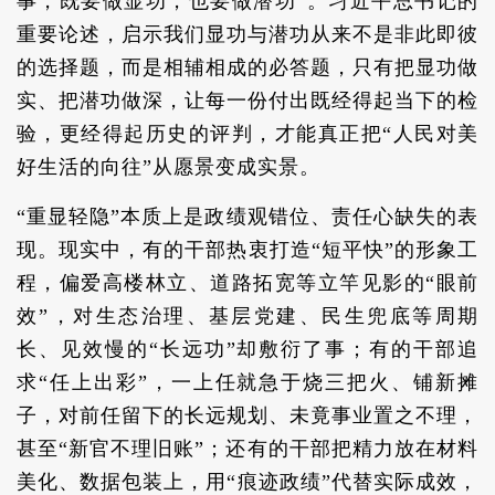
事，既要做显功，也要做潜功”。习近平总书记的
重要论述，启示我们显功与潜功从来不是非此即彼
的选择题，而是相辅相成的必答题，只有把显功做
实、把潜功做深，让每一份付出既经得起当下的检
验，更经得起历史的评判，才能真正把“人民对美
好生活的向往”从愿景变成实景。
“重显轻隐”本质上是政绩观错位、责任心缺失的表
现。现实中，有的干部热衷打造“短平快”的形象工
程，偏爱高楼林立、道路拓宽等立竿见影的“眼前
效”，对生态治理、基层党建、民生兜底等周期
长、见效慢的“长远功”却敷衍了事；有的干部追
求“任上出彩”，一上任就急于烧三把火、铺新摊
子，对前任留下的长远规划、未竟事业置之不理，
甚至“新官不理旧账”；还有的干部把精力放在材料
美化、数据包装上，用“痕迹政绩”代替实际成效，