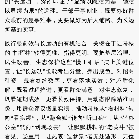
的“长远功”，深刻印证了“显绩以隐绩为基，隐绩
以显绩为果”的道理。干部干事创业，既要办好群
众眼前的急事难事，更要做好为后人铺路、为长远
筑基的实事。
践行眼前效与长远功的有机结合，关键在于让考核
的“指挥棒”转得更准、指得更明。要把基层治理、
民生改善、生态保护这些“慢工细活”摆上关键位
置，让“长远功”也能考出分量、亮出成色。对招商
引资，既看签约数字，更看落地实效；对矛盾化
解，既看过程推进，更看群众满意；对生态修复，
既看短期成效，更看长效保持。用动态跟踪精准画
像，用群众评议衡量实绩，推动考核从“看材料”转
向“看实绩”，从“翻台账”转向“听口碑”，从“坐办
公室”转向“到现场去”，让默默耕耘的“老黄牛”被
看见、受重用，让热衷“造盆景”者无处遁形、无位