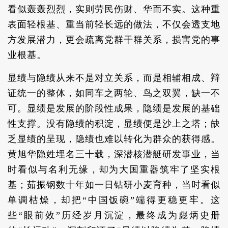
看似轰轰烈烈，实则劳民伤财、华而不实。这种重
表面轻根基、重当前轻长远的做法，不仅会透支地
方发展潜力，更会疏离党群干群关系，损害党的事
业根基。
显绩与隐绩从来不是对立关系，而是相辅相成、辩
证统一的整体，如同车之两轮、鸟之双翼，缺一不
可。显绩是发展的阶段性成果，隐绩是发展的基础
性支撑。没有隐绩的积淀，显绩便是沙上之塔；缺
乏显绩的呈现，隐绩也难以转化为群众的获得感。
黄旭华隐姓埋名三十载，深潜核潜艇研发事业，当
时看似与名利无缘，却为大国重器筑牢了坚实根
基；茹振钢数十年如一日钻研小麦育种，当时看似
单调枯燥，却把“中国饭碗”端得更稳更牢。这
些“眼前效”历经岁月沉淀，最终成为彪炳史册