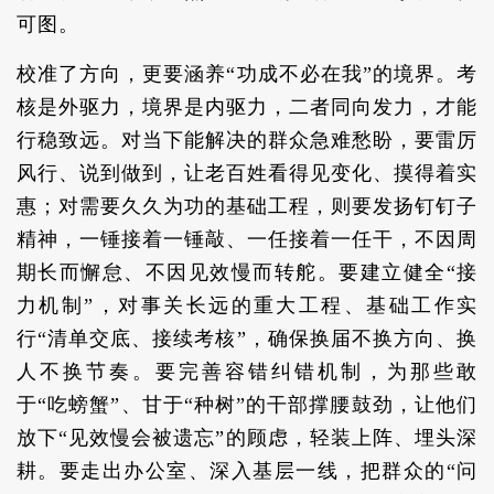
可图。
校准了方向，更要涵养“功成不必在我”的境界。考
核是外驱力，境界是内驱力，二者同向发力，才能
行稳致远。对当下能解决的群众急难愁盼，要雷厉
风行、说到做到，让老百姓看得见变化、摸得着实
惠；对需要久久为功的基础工程，则要发扬钉钉子
精神，一锤接着一锤敲、一任接着一任干，不因周
期长而懈怠、不因见效慢而转舵。要建立健全“接
力机制”，对事关长远的重大工程、基础工作实
行“清单交底、接续考核”，确保换届不换方向、换
人不换节奏。要完善容错纠错机制，为那些敢
于“吃螃蟹”、甘于“种树”的干部撑腰鼓劲，让他们
放下“见效慢会被遗忘”的顾虑，轻装上阵、埋头深
耕。要走出办公室、深入基层一线，把群众的“问