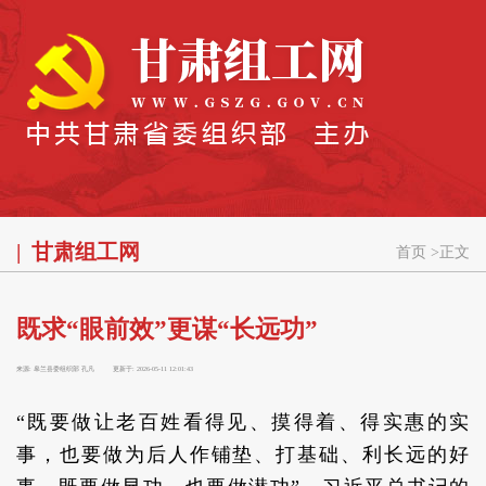
甘肃组工网
首页
>
正文
既求“眼前效”更谋“长远功”
来源:
皋兰县委组织部 孔凡
更新于:
2026-05-11 12:01:43
“既要做让老百姓看得见、摸得着、得实惠的实
事，也要做为后人作铺垫、打基础、利长远的好