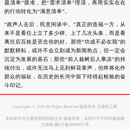
题清单”摸准，把“需求清单”理清，再用实实在在
的行动转化为“满意清单”。
“政声人去后，民意闲谈中。”真正的造福一方，从
来不是看任上立了多少碑、上了几次头条，而是看
离任后百姓是否念你的好。那些“功成不必在我”的
默默耕耘，或许不会立刻成为新闻热点，但一定会
沉淀为发展的基石；那些“前人栽树后人乘凉”的持
续付出，或许无法马上见到鲜花掌声，但终将化作
群众的福祉，在历史的长河中留下经得起检验的奋
斗印记。
Copyrights ©
2026 All Rights Reserved 版权所有 甘肃组工网
本站由中共甘肃省委组织部主办 版权所有，未经许可不得转载或建
立镜像 陇ICP备08000837号