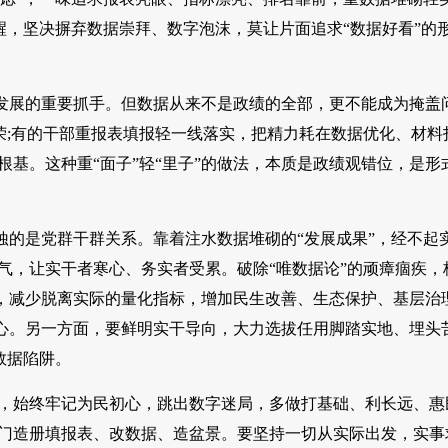
醒，坚决摒弃数据崇拜、数字泡沫，莫让片面追求“数据好看”的
发展的重要抓手。但数据从来不是政绩的全部，更不能成为掩盖
荣;有的干部重报表填报轻一线落实，把精力耗在数据优化、材料
基。这种重“面子”轻“里子”的做法，本质是政绩观错位，是形
的是党群干群关系。靠着注水数据堆砌的“发展成果”，经不起
气，让实干者寒心、务实者受累。破除“唯数据论”的顽瘴痼疾，
，减少脱离实际的量化指标，增加民生改善、生态保护、基层治
心。另一方面，要鲜明实干导向，大力选拔任用脚踏实地、埋头
数据陷阱。
事，始终牢记为民初心，跳出数字迷局，多做打基础、利长远、惠
闭门造册填报表、改数据、造盆景。要坚持一切从实际出发，实事