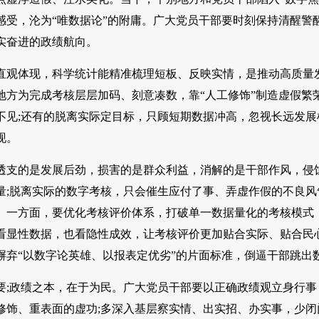
感受，沦为“唯数据论”的附庸。广大党员干部要时刻保持清醒警
实奋进的政绩航向。
直观体现，科学统计能精准梳理短板、反映实情，是推动高质量
地方为完成考核层层加码、刻意凑数，靠“人工修饰”制造虚假繁
不见;还有的脱离实际定目标，只顾短期数据冲高，忽视长远发展根
现。
透支的是发展后劲，损害的是群众利益，消解的是干部作风，侵蚀
量;脱离实际的数字考核，只会催生应付了事、弄虚作假的不良风
。一方面，要优化考核评价体系，打破单一数据量化的考核模式
看显性数据，也看隐性成效，让考核评价更加贴合实际、贴合民
摒弃“以数字论英雄、以报表定优劣”的片面标准，倒逼干部跳出
要;政绩之本，在于为民。广大党员干部要以正确政绩观立身行
修饰、重表面的虚功;多深入基层察实情、出实招、办实事，少