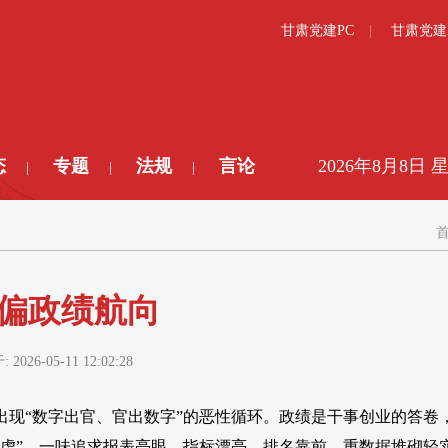
甘肃党建PC
甘肃党建
态
专题
法规
言论
2026年8月8日 
|
|
|
带偏政绩航向
:
2026-05-11 12:02:28
现“数字出官、官出数字”的恶性循环。政绩是干事创业的答卷
虑”，一味追求报表亮眼、指标漂亮、排名靠前，重数据堆砌轻