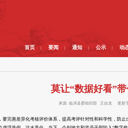
首页
要闻
通知
公示
动
|
|
|
|
莫让“数据好看”
来源:
临泽县委组织部 王自龙
更新于
，要完善差异化考核评价体系，提高考评针对性和科学性，防止出
点虚浮造假、注水美化。当下，个别地方和党员干部陷入“数字焦