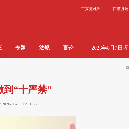
甘肃党建PC
甘肃党建
态
专题
法规
言论
2026年8月7日 
|
|
|
做到“十严禁”
:
2026-05-11 11:51:35