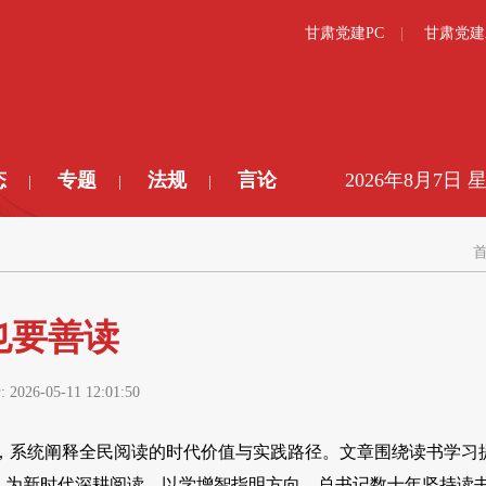
甘肃党建PC
甘肃党建
态
专题
法规
言论
2026年8月7日 
|
|
|
也要善读
:
2026-05-11 12:01:50
，系统阐释全民阅读的时代价值与实践路径。文章围绕读书学习
阅读，为新时代深耕阅读、以学增智指明方向。总书记数十年坚持读