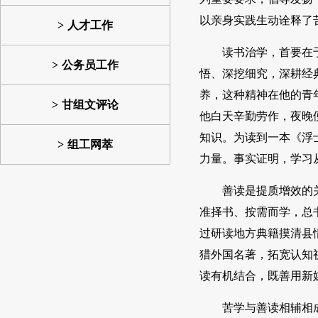
以亲身实践生动诠释了
人才工作
读书治学，首要在
公务员工作
悟、深挖细究，深耕经
养，这种精神在他的青
甘组文评论
他白天辛勤劳作，夜晚
知识。为读到一本《浮
组工网萃
力量。事实证明，学习
善读是提质增效的
准择书、按需而学，总
过研读地方典籍摸清县
猎外国名著，拓宽认知
读有机结合，既善用新
苦学与善读相辅相