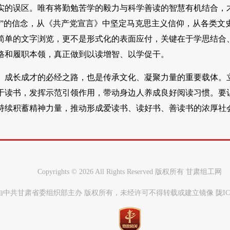
实的误区。唯有将勤勉苦学的毅力与科学善读的智慧有机结合，
国”的信念，从《共产党宣言》中坚定马克思主义信仰，从各类文
简单的文字浏览，更不是形式化的表面应付，关键在于学思结合
路和履职本领，真正做到以读增智、以学促干。
、成长成才的必经之路，也是传承文化、凝聚力量的重要载体。
于读书，发挥示范引领作用，带动身边人养成良好阅读习惯。要
持续积蓄精神力量，推动形成爱读书、读好书、善读书的浓厚社
Copyrights ©
2026 All Rights Reserved 版权所有 甘肃组工网
中共甘肃省委组织部主办 版权所有，未经许可不得转载或建立镜像 陇ICP备0