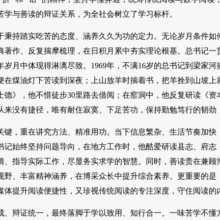
苦学与善读的辩证关系，为全社会树立了学习标杆。
于秉持踏实吃苦的态度、涵养久久为功的定力。无论岁月条件如
典著作、反复揣摩梳理，在日积月累中夯实理论根基。总书记一贯
年岁月中体现得淋漓尽致。1969年，不满16岁的总书记到梁家
便在煤油灯下苦读到深夜；上山放羊时揣着书，把羊拴到山坡上
士德》，他不惜徒步30里路去借阅；在窑洞中，他反复研读《
从来没有捷径，唯有耐住寂寞、下足苦功，保持勤勉笃行的韧劲
关键，重在讲究方法、精准用功。当下信息繁杂、生活节奏加快
书记始终坚持问题导向，在地方工作时，他酷爱研读县志、府志
情、指导实际工作，尽显务实求学的智慧。同时，善读贵在兼顾
视野、丰富精神涵养，在博采众长中提升综合素养。更重要的是
媒体提升阅读便捷性，又珍视传统阅读的专注深度，守住阅读的
成、辩证统一，最终落脚于学以致用、知行合一。一味苦学不懂