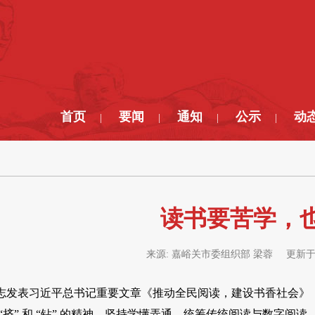
首页
要闻
通知
公示
动
|
|
|
|
读书要苦学，
来源:
嘉峪关市委组织部 梁蓉
更新于
志发表习近平总书记重要文章《推动全民阅读，建设书香社会》
“挤” 和 “钻” 的精神，坚持学懂弄通，统筹传统阅读与数字