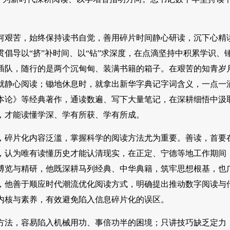
何艰苦，始终保持读书自觉，善用碎片时间静心研读，沉下心精
倡导以“挤”补时间、以“钻”求深度，在点滴坚持中积累学识、
河插队，随行的是两个沉甸甸、装满书籍的箱子。在艰苦的知青岁
就静心阅读；锄地休息时，就拿出新华字典记字词含义，一点一
资本论》等经典著作，通读数遍、写下大量笔记，在深耕细悟中汲
，才能读懂学深、学有所获、学有所成。
，碎片化内容泛滥，掌握科学的阅读方法尤为重要。善读，首要
，认为唯有读懂历史才能认清现实，在正定、宁德等地工作期间
博览与精研，他既深耕马列经典、中华典籍，筑牢思想根基，也
，他善于顺应时代潮流优化阅读方式，明确提出推动数字阅读与
内核与素养，有效避免陷入信息碎片化的误区。
方法，容易陷入机械用功、事倍功半的困境；只讲技巧缺乏定力