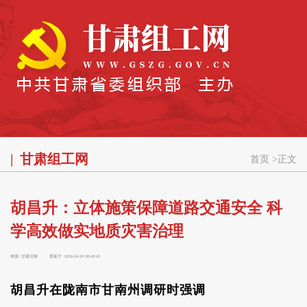
甘肃组工网
首页
>
正文
胡昌升：立体施策保障道路交通安全 科
学高效做实地质灾害治理
来源:
甘肃日报
更新于:
2026-04-20 08:49:45
胡昌升在陇南市甘南州调研时强调