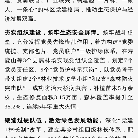
建、资源联管、产业联兴，构建起“一片林、一家
人、一条心”的林区党建格局，推动生态保护与经
济发展双赢。
夯实组织建设，筑牢生态安全屏障。
筑牢战斗堡
垒，充分发挥党员先锋模范作用，着力构建“党委
统揽、支部包片、党员联户”三级护绿体系。在寿
鹿山等3个县属林场实现党组织全覆盖，划定7个
党员责任区、9个“党员护林示范岗”，以党员骨干
带头组建2个“林业技术攻坚小组”和2支“森林防火
突击队”，成功防治云杉病虫害，补植苗木5万余
株，生态修复面积3.15万亩，森林覆盖率提升至
35.2%，连续5年零重大火情。
锻造过硬队伍，激活绿色发展动能。
深化“党建
+林长制”改革，建立县乡村组四级林长体系，配