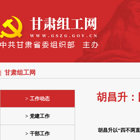
甘肃组工网
胡昌升：
工作动态
党建工作
胡昌升以“四不两
干部工作