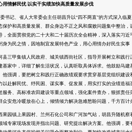
心用情解民忧 以实干实绩加快高质量发展步伐
日，省委书记、省人大常委会主任胡昌升以“四不两直”的方式深入
态保护和高质量发展、群众身边不正之风和腐败问题集中整治，
导，全面贯彻党的二十大和二十届历次全会精神，深入落实习近
躬身为民之情，因地制宜发展特色产业，用心用情办好民生实事
河县三甲集镇人民政府、城关镇西街社区，指导开展树立和践行
建基家中，详细了解生活状况，认真听取具体诉求。他鼓励马建
。他强调，要把树立和践行正确政绩观要求贯穿基层党组织建设和
力以赴解民忧、纾民困、谋实事、促发展，用实打实的业绩造福百
老服务、高标准农田建设等重点领域，强化案件查办，狠抓责任落
群众安危冷暖放在心上，倾情倾力解决急难愁盼问题，千方百计
西果园镇上果园村、兰州石化公司和广河加气站，胡昌升随机察
领域专家现场发现并指出问题、研究提出解决方案。他强调，要