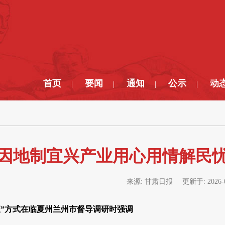
首页
要闻
通知
公示
动
|
|
|
|
因地制宜兴产业用心用情解民忧
来源:
甘肃日报
更新于:
2026-
直”方式在临夏州兰州市督导调研时强调