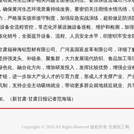
推动黄河生态保护相关问题全面整改到位。要加快改造城市污水收
，确保黄河生态环境质量持续改善。要密切关注雨情水情汛情，
力，严格落实值班值守制度，加强应急实战演练，超前做足防洪防
施设备全流程管控，常态化开展设施设备巡检、维护和检测，加
账化销号，全面提升设备、流程、人员安全水平，织密织牢安全
甘肃福禄海铝型材有限公司、广河县国富皮革有限公司，详细了
坚持强龙头、补链条、聚集群，大力发展现代纺织、食品加工等
绿色化、融合化方向，增加研发投入，发挥比较优势，增强企业
才链，进一步加大产业人才的引育力度，形成人才支撑产业、产
机制，支持企业主动吸纳就业，带动更多群众就地就近就业、共
加。（新甘肃·甘肃日报记者范海瑞）
Copyrights ©
2026 All Rights Reserved 版权所有 甘肃组工网