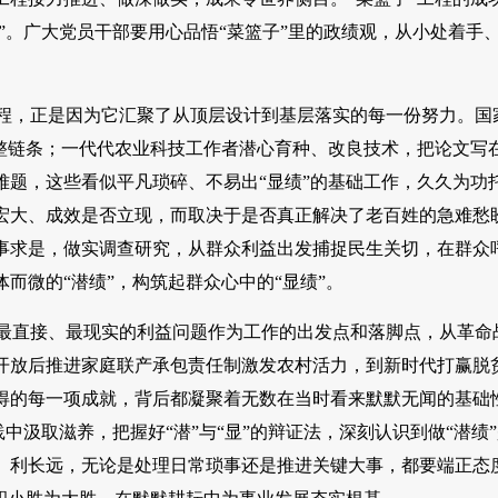
”。广大党员干部要用心品悟“菜篮子”里的政绩观，从小处着手
工程，正是因为它汇聚了从顶层设计到基层落实的每一份努力。国
整链条；一代代农业科技工作者潜心育种、改良技术，把论文写
题，这些看似平凡琐碎、不易出“显绩”的基础工作，久久为功
宏大、成效是否立现，而取决于是否真正解决了老百姓的急难愁
事求是，做实调查研究，从群众利益出发捕捉民生关切，在群众
而微的“潜绩”，构筑起群众心中的“显绩”。
、最直接、最现实的利益问题作为工作的出发点和落脚点，从革命
开放后推进家庭联产承包责任制激发农村活力，到新时代打赢脱
得的每一项成就，背后都凝聚着无数在当时看来默默无闻的基础
中汲取滋养，把握好“潜”与“显”的辩证法，深刻认识到做“潜绩
、利长远，无论是处理日常琐事还是推进关键大事，都要端正态