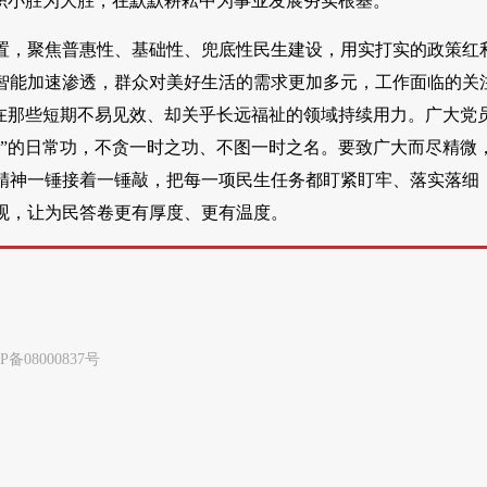
积小胜为大胜，在默默耕耘中为事业发展夯实根基。
位置，聚焦普惠性、基础性、兜底性民生建设，用实打实的政策红
智能加速渗透，群众对美好生活的需求更加多元，工作面临的关
在那些短期不易见效、却关乎长远福祉的领域持续用力。广大党
”的日常功，不贪一时之功、不图一时之名。要致广大而尽精微
精神一锤接着一锤敲，把每一项民生任务都盯紧盯牢、落实落细
观，让为民答卷更有厚度、更有温度。
8000837号