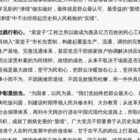
竿见影的“潜绩”做实做好，最终就是群众最认可、最受益的“显绩
潜绩”中干出经得起历史和人民检验的“实绩”。
处践行初心。
“菜篮子”工程之所以能成为惠及亿万百姓的民心
其纳入“菜篮子”市长负责制，构建起覆盖生产、流通、调控的完
生产基地、完善流通体系，基层党员干部挨家挨户协调解决供应难
照出滚烫朴素的为民情怀。政绩的成色，从来不取决于场面是否
造福是最大政绩，坚守为民初心，把群众冷暖放在心上，坚持实
事小而不为、不因困难而退缩、不因见效慢而松懈，用一件件具体
中彰显担当。
“为国者，以民为基。”我们党始终把群众最关心
决吃饭问题，到建设时期带领人民兴修水利、大办教育；从改革
社会保障体系，再到今天阔步行进在中国式现代化道路上，所取
累积，成就了彪炳史册的“显绩”。广大党员干部要勇于从历史实践
校准个人在时代发展中的价值坐标，甘于在平凡的岗位上打基础