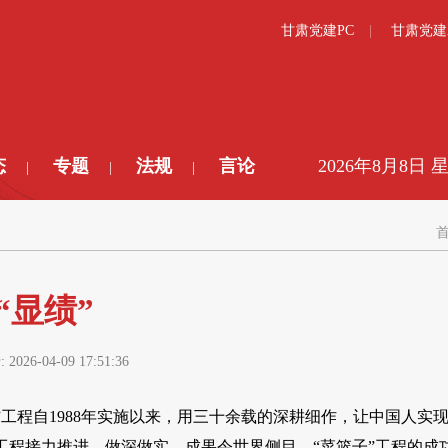
甘肃党建PC
甘肃党建
态
专题
法规
言论
2026年8月8日 
|
|
|
“显绩”
:
2026-04-09 17:51:36
子”工程自1988年实施以来，用三十余载的深耕细作，让中国人实
程接力推进、做深做实，成果令世界侧目。“菜篮子”工程的成