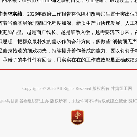
绩”的本领，增强做难而正确之事的自觉，守正创新、破题攻坚，
中务求实绩。
2026年政府工作报告将保障和改善民生置于突出
随着当前基层治理精细化程度加深、新质生产力快速发展、人工
要性更加凸显。越是面广线长、越是细致入微，越需要沉下心来，
展思想，把群众最朴实的需求作为奋斗方向，多做些“润物细无声
足俯身拾遗的细致功夫，持续提升善作善成的能力。要以钉钉子
、承诺了的事件件有回音，用实实在在的工作成效彰显正确政绩
Copyrights ©
2026 All Rights Reserved 版权所有 甘肃组工网
中共甘肃省委组织部主办 版权所有，未经许可不得转载或建立镜像 陇ICP备0