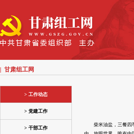
甘肃组工网
工作动态
党建工作
柴米油盐，三餐四季
干部工作
由。放眼世界，唯有中