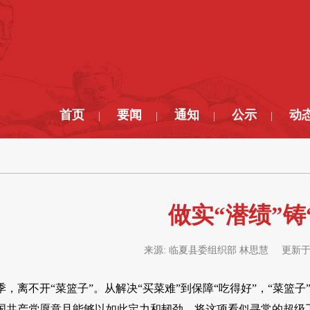
首页
要闻
通知
公示
动
|
|
|
|
做实“潜绩”铸
来源:
临夏县委组织部 林思慧
更新于
，离不开“菜篮子”。从解决“买菜难”到保障“吃得好”，“菜篮
国共产党愿意且能够以如此定力和韧劲，将这项看似寻常的超级工