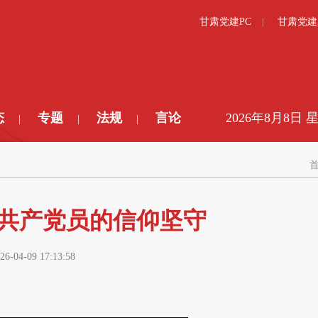
甘肃党建PC
甘肃党建
态
专题
法规
言论
2026年8月8日 
|
|
|
共产党员的信仰坚守
26-04-09 17:13:58