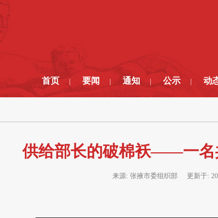
首页
要闻
通知
公示
动
|
|
|
|
供给部长的破棉袄——一名
来源:
张掖市委组织部
更新于:
20