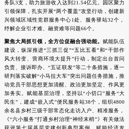
务队3支，助力旅游收入达到21.54亿元。园区聚力
引领保障，扎实开展“两个覆盖”攻坚行动，创建新
兴领域区域性党群服务中心1处、服务驿站32个，
纾解企业引才难、融资难等问题66个。
聚焦大局抓引领，全方位促融合强动能。
赋能队伍
建设，纵深推进“三抓三促”“五比五看”和“干部作
风大转变、营商环境大提升”行动，制定出台首问
负责、接诉即办、“五证联发”等二十条措施，逐一
研判落实破解“小马拉大车”突出问题任务措施，推
动党员干部思想更加清醒、政治更加坚定、作风更
加务实。赋能基层治理，坚持以“小切口”服务“大
民生”，建成“嵌入式”便民服务站38个，组织4800
余名县乡村三级干部常态化走访入户、精准服务，
《“六小服务”打通乡村治理“神经末梢”》有关做法
获评第七届基层党建创新典型案例。赋能经济发