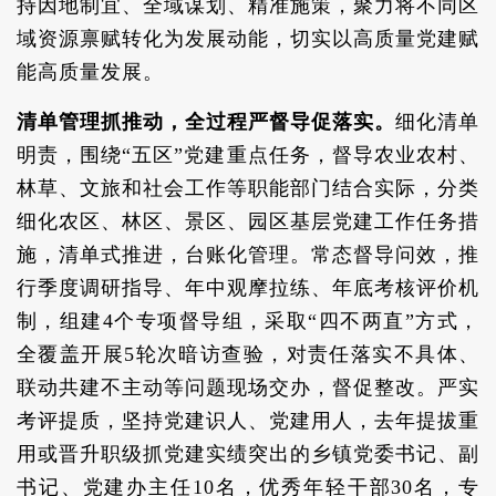
持因地制宜、全域谋划、精准施策，聚力将不同区
域资源禀赋转化为发展动能，切实以高质量党建赋
能高质量发展。
清单管理抓推动，全过程严督导促落实。
细化清单
明责，围绕“五区”党建重点任务，督导农业农村、
林草、文旅和社会工作等职能部门结合实际，分类
细化农区、林区、景区、园区基层党建工作任务措
施，清单式推进，台账化管理。常态督导问效，推
行季度调研指导、年中观摩拉练、年底考核评价机
制，组建4个专项督导组，采取“四不两直”方式，
全覆盖开展5轮次暗访查验，对责任落实不具体、
联动共建不主动等问题现场交办，督促整改。严实
考评提质，坚持党建识人、党建用人，去年提拔重
用或晋升职级抓党建实绩突出的乡镇党委书记、副
书记、党建办主任10名，优秀年轻干部30名，专