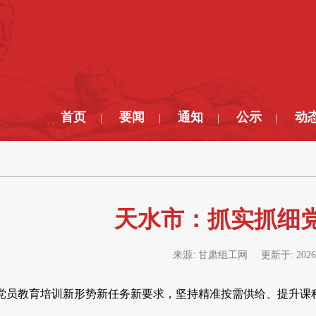
首页
要闻
通知
公示
动
|
|
|
|
天水市：抓实抓细
来源:
甘肃组工网
更新于:
2026
党员教育培训新形势新任务新要求，坚持精准按需供给、提升课