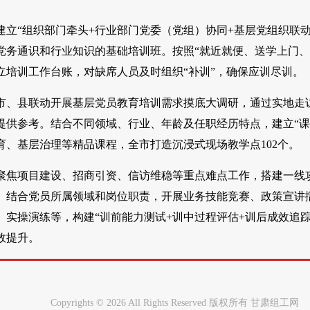
建立“组织部门牵头+行业部门党委（党组）协同+基层党组织联
党务通识和行业知识的基础培训班。按照“就近就便、送学上门、
立培训工作台账，对缺席人员及时组织“补训”，确保应训尽训。
市、县联动开展基层党员教育培训需求摸底大调研，通过实地走
提供参考。结合不同领域、行业、年龄及任职经历特点，建立“课
育、基层治理等精品课程，全市打造沉浸式现场教学点102个。
聚焦项目建设、招商引资、信访维稳等重点难点工作，搭建一线攻
。结合党员所属领域和岗位职责，开展业务技能竞赛、政策宣讲
、实操演练等，构建“训前能力测试+训中过程评估+训后成效追
效提升。
Copyrights ©
2026 All Rights Reserved 版权所有 甘肃组工网