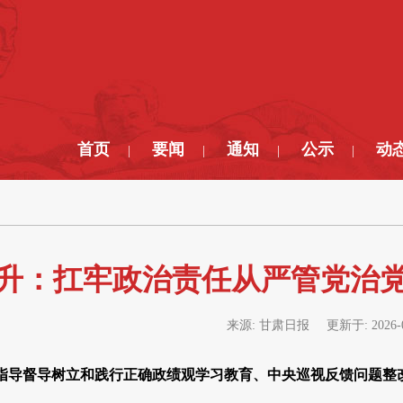
首页
要闻
通知
公示
动
|
|
|
|
升：扛牢政治责任从严管党治党
来源:
甘肃日报
更新于:
2026-
指导督导树立和践行正确政绩观学习教育、中央巡视反馈问题整