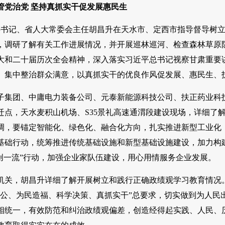
管党治党 坚持真抓实干促发展惠民生
省委书记、省人大常委会主任胡昌升在天水市、定西市指导督导树
，调研了解有关工作进展情况，并开展巡林巡河、检查森林草原
大和二十届历次全会精神，深入落实习近平总书记视察甘肃重要
、集中整治群众满意，以真抓实干的优良作风促发展、惠民生、
子集团、中庸电力装备公司、元泰新能源科技公司、扶正药业科
迁点，天水麦积山机场、S35景礼高速通渭段建设现场，详细了
调，要锚定智能化、绿色化、融合化方向，扎实推进新型工业化
基础行动，统筹推进传统基础设施和新型基础设施建设，加力构
境创一流”行动，加强企业家队伍建设，用心用情服务企业发展。
机关，胡昌升详细了解开展树立和践行正确政绩观学习教育情况
为公、为民造福、科学决策、真抓实干”总要求，切实做到为人民
相统一，有效防范和纠治政绩观偏差，创造经得起实践、人民、