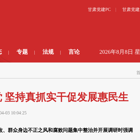
甘肃党建PC
甘肃党建
态
专题
法规
言论
2026年8月8日 
|
|
|
 坚持真抓实干促发展惠民生
04-03 10:04:25
改、群众身边不正之风和腐败问题集中整治并开展调研时强调