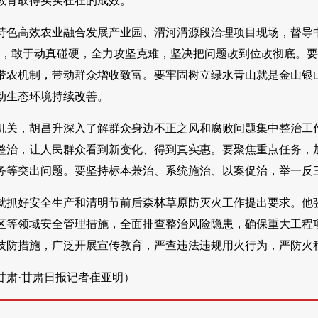
教育取得实实在在的成效。
特色高效农业融合发展产业园、渭河渭源段治理项目现场，督导
案，敢于动真碰硬，全力攻坚克难，坚决把问题改到位改彻底。
带农机制，带动群众增收致富。要牢固树立绿水青山就是金山银
动生态环境持续改善。
机关，胡昌升深入了解群众身边不正之风和腐败问题集中整治工
整治，让人民群众看到新变化、得到真实惠。要聚焦重点任务，加
务等突出问题。要坚持标本兼治、系统施治、以案促治，举一反
就抓好安全生产和清明节前后森林草原防灭火工作提出要求。他
区等领域安全管理措施，全面排查整治风险隐患，确保重大工程
技防措施，广泛开展宣传教育，严查违法违规用火行为，严防火
甘肃·甘肃日报记者崔亚明）