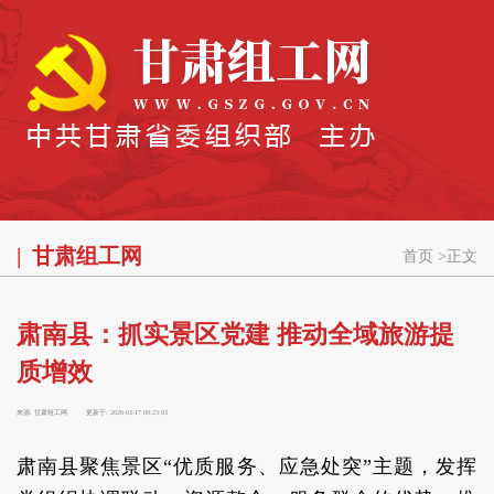
甘肃组工网
首页
>
正文
肃南县：抓实景区党建 推动全域旅游提
质增效
来源:
甘肃组工网
更新于:
2026-03-17 09:23:03
肃南县聚焦景区“优质服务、应急处突”主题，发挥