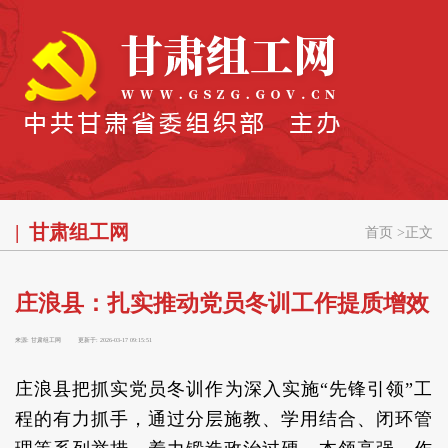
甘肃组工网
首页
>
正文
庄浪县：扎实推动党员冬训工作提质增效
来源:
甘肃组工网
更新于:
2026-03-17 09:15:51
庄浪县把抓实党员冬训作为深入实施“先锋引领”工
程的有力抓手，通过分层施教、学用结合、闭环管