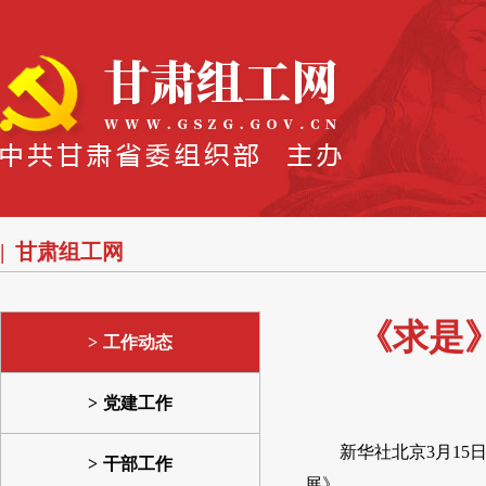
甘肃组工网
《求是
工作动态
党建工作
新华社北京3月1
干部工作
展》。