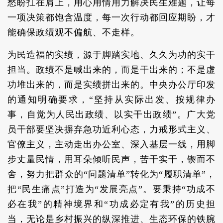
愁盼扛在肩上，用心用情用力解决民生难题，让每
一项决策都饱含温度，每一次行动都回应期盼，才
能确保政绩观不偏航、不走样。
为民造福的实绩，源于脚踏实地、久久为功的实干
担当。政绩不是喊出来的，而是干出来的；不是虚
功堆出来的，而是实绩拼出来的。中央办公厅印发
的通知明确要求，“坚持从实际出发、按规律办
事，自觉为人民出政绩、以实干出政绩”。广大党
员干部要坚决摒弃急功近利心态，力戒形式主义、
官僚主义，主动走出办公室、深入基层一线，用脚
步丈量民情，用耳朵倾听民声，苦干实干，锲而不
舍，努力把群众的“问题清单”转化为“履职清单”，
把“民生痛点”打造为“发展亮点”。要秉持“功成不
必在我”的精神境界和“功成必定有我”的历史担
当，无论是乡村振兴的纵深推进、生态环保的铁腕