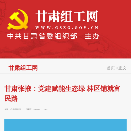
甘肃组工网
首页
>
正文
甘肃张掖：党建赋能生态绿 林区铺就富
民路
来源:
山丹县委组织部
更新于:
2026-03-10 17:20:25