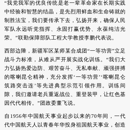
“我党我军的优良传统是老一辈革命家在长期实践
中经验和智慧的结晶，是先烈用鲜血和生命铸就的
制胜法宝，我们要传承下去，弘扬开来，确保人民
军队永远听党指挥、永固打赢优势、永葆纯洁光
荣。”联勤保障部队工程大学教授李鹏代表说。
西部边陲，新疆军区某师某合成团“一等功营”立足
战斗力标准，从难从严开展实战化训练。“我们大
力弘扬热爱边防、艰苦奋斗、无私奉献、顽强拼搏
的喀喇昆仑精神，充分发挥‘一等功营’‘喀喇昆仑
筑路突击连’等先进典型示范引领作用。训练间
隙，我们邀请老兵重返战位、重登装甲，让红色基
因代代相传。”团政委董飞说。
自1956年中国航天事业起步以来的70年间，一代
代中国航天人以青春年华投身祖国航天事业，创造