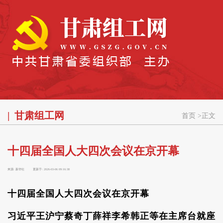
甘肃组工网
首页
>
正文
十四届全国人大四次会议在京开幕
来源:
新华社
更新于:
2026-03-06 09:16:38
十四届全国人大四次会议在京开幕
习近平王沪宁蔡奇丁薛祥李希韩正等在主席台就座