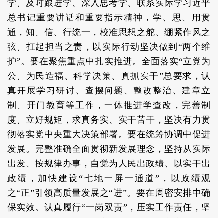
学、及时跟进学、深入思考学、联系实际学习近平
总书记重要讲话和重要指示精神，学、思、用贯
通，知、信、行统一，校准思想之舵、绷紧作风之
弦、扛起担当之责，以实际行动坚决做到“两个维
护”。要在聚焦重点中扎实推进。全面落实“立党为
公、为民造福、科学决策、真抓实干”总要求，认
真开展学习研讨、查摆问题、整改整治、建章立
制、开门教育等工作，一体推进学查改，完善制
度、立好规矩，求真务实、实干苦干，坚决有力贯
彻落实党中央重大决策部署。要在统筹协调中促进
发展。完整准确全面贯彻新发展理念，坚持从实际
出发、按规律办事，自觉为人民出政绩、以实干出
政绩，加快建设“七地一屏一通道”，以政绩观
之“正”引领高质量发展之“进”。要在周密安排中确
保实效。认真履行“一岗双责”，压实工作责任，坚