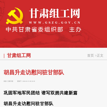
甘肃组工网
首页
>
正文
胡昌升走访慰问驻甘部队
来源:
甘肃日报
更新于:
2026-02-15 08:34:28
巩固军地军民团结 谱写双拥共建新篇
胡昌升走访慰问驻甘部队