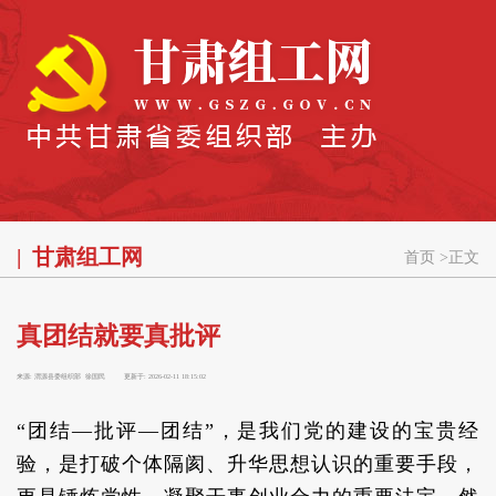
甘肃组工网
首页
>
正文
真团结就要真批评
来源:
渭源县委组织部 徐国民
更新于:
2026-02-11 18:15:02
“团结—批评—团结”，是我们党的建设的宝贵经
验，是打破个体隔阂、升华思想认识的重要手段，