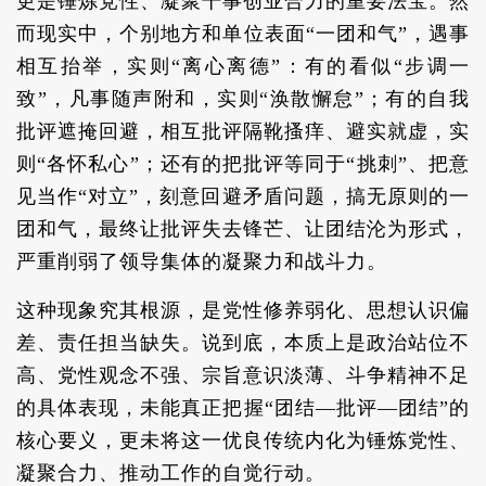
更是锤炼党性、凝聚干事创业合力的重要法宝。然
而现实中，个别地方和单位表面“一团和气”，遇事
相互抬举，实则“离心离德”：有的看似“步调一
致”，凡事随声附和，实则“涣散懈怠”；有的自我
批评遮掩回避，相互批评隔靴搔痒、避实就虚，实
则“各怀私心”；还有的把批评等同于“挑刺”、把意
见当作“对立”，刻意回避矛盾问题，搞无原则的一
团和气，最终让批评失去锋芒、让团结沦为形式，
严重削弱了领导集体的凝聚力和战斗力。
这种现象究其根源，是党性修养弱化、思想认识偏
差、责任担当缺失。说到底，本质上是政治站位不
高、党性观念不强、宗旨意识淡薄、斗争精神不足
的具体表现，未能真正把握“团结—批评—团结”的
核心要义，更未将这一优良传统内化为锤炼党性、
凝聚合力、推动工作的自觉行动。