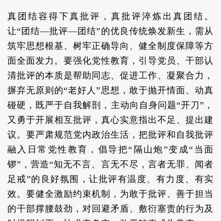
真团结容得下真批评，真批评淬炼出真团结。
让“团结—批评—团结”的优良传统焕发新生，需从
筑牢思想根基、树牢正确导向、健全制度保障等方
面全面发力。要强化党性教育，引导党员、干部认
清批评的本质是帮助同志、促进工作、凝聚合力，
摒弃无原则的“老好人”思想，敢于抛开情面、动真
碰硬，既严于自我解剖，主动向自身问题“开刀”，
又勇于开展相互批评，真心实意指出不足、提出建
议。要严肃规范党内政治生活，把批评和自我批评
融入日常党性教育，倡导把“隔山炮”变成“当面
锣”，营造“知无不言、言无不尽，言者无罪、闻者
足戒”的良好氛围，让批评有温度、有力度、有实
效。要健全激励约束机制，为敢于批评、善于担当
的干部撑腰鼓劲，对回避矛盾、敷衍塞责的行为及